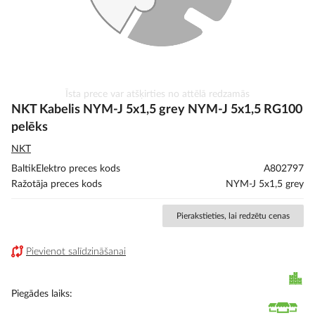
Iet
Īsta prece var atšķirties no attēlā redzamās
uz
NKT Kabelis NYM-J 5x1,5 grey NYM-J 5x1,5 RG100
galerijas
pelēks
sākumu
NKT
BaltikElektro preces kods
A802797
Ražotāja preces kods
NYM-J 5x1,5 grey
Pierakstieties, lai redzētu cenas
Pievienot salīdzināšanai
Piegādes laiks