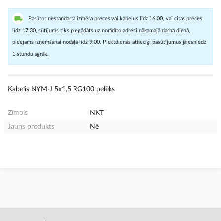
Pasūtot nestandarta izmēra preces vai kabeļus līdz 16:00, vai citas preces
līdz 17:30, sūtījums tiks piegādāts uz norādīto adresi nākamajā darba dienā,
pieejams izņemšanai nodaļā līdz 9:00. Piektdienās attiecīgi pasūtījumus jāiesniedz
1 stundu agrāk.
Kabelis NYM-J 5x1,5 RG100 pelēks
Zīmols
NKT
Jauns produkts
Nē