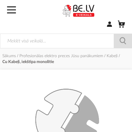
Pierakstīties/
Sākums
Profesionālas elektro preces Jūsu panākumiem
Kabeļi
Cu Kabeļi, iekštipa monolītie
Iet
uz
galerijas
beigām