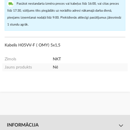
Pasūtot nestandarta izmēra preces vai kabeļus līdz 16:00, vai citas preces
līdz 17:30, sūtījums tiks piegādāts uz norādīto adresi nākamajā darba dienā,
pieejams izņemšanai nodaļā līdz 9:00. Piektdienās attiecīgi pasūtījumus jāiesniedz
1 stundu agrāk.
Kabelis H05VV-F ( OMY) 5x1,5
Zīmols
NKT
Jauns produkts
Nē
INFORMĀCIJA