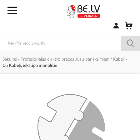
Pierakstīties/
Sākums
Profesionālas elektro preces Jūsu panākumiem
Kabeļi
Cu Kabeļi, iekštipa monolītie
Iet
uz
galerijas
beigām