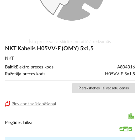
Iet
Īsta prece var atšķirties no attēlā redzamās
uz
NKT Kabelis H05VV-F (OMY) 5x1,5
galerijas
NKT
sākumu
BaltikElektro preces kods
A804316
Ražotāja preces kods
H05VV-F 5x1,5
Pierakstieties, lai redzētu cenas
Pievienot salīdzināšanai
Piegādes laiks