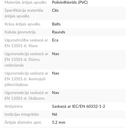
Materiāls ārējais apvalks
Polivinilhlorīds (PVC)
Specifikācija materiāla
Cits
ārējais apvalks
Krāsa ārējais apvalks
Balts
Kabeļa ģeometrija
Raunds
Ugunsdrošība saskaņā ar
Eca
EN 13501-6: Klase
Ugunsreakcija saskaņā ar
Nav
EN 13501-6: Dūmu
veidošanās
Ugunsreakcija saskaņā ar
Nav
EN 13501-6: liesmojoši
pilieni/daļiņas
Ugunsreakcija saskaņā ar
Nav
EN 13501-6: Skābums
Antipirēns
Saskaņā ar IEC/EN 60332-1-2
Izolācijas integritāte
Nē
Ārējais diametrs apm.
5.2 mm