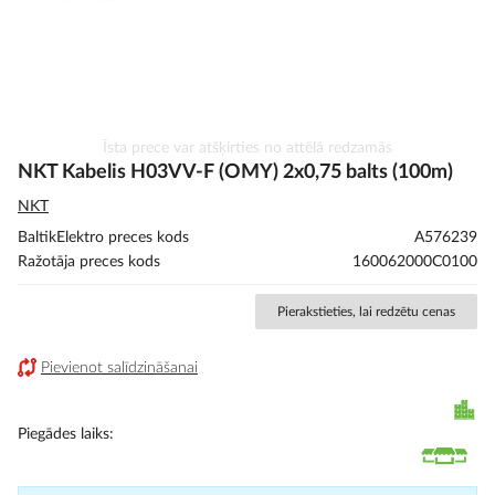
Iet
Īsta prece var atšķirties no attēlā redzamās
uz
NKT Kabelis H03VV-F (OMY) 2x0,75 balts (100m)
galerijas
NKT
sākumu
BaltikElektro preces kods
A576239
Ražotāja preces kods
160062000C0100
Pierakstieties, lai redzētu cenas
Pievienot salīdzināšanai
Piegādes laiks