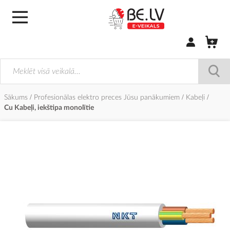
Pierakstīties/
Sākums
Profesionālas elektro preces Jūsu panākumiem
Kabeļi
Cu Kabeļi, iekštipa monolītie
Iet
uz
galerijas
beigām