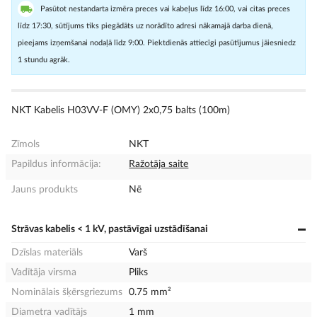
Pasūtot nestandarta izmēra preces vai kabeļus līdz 16:00, vai citas preces
līdz 17:30, sūtījums tiks piegādāts uz norādīto adresi nākamajā darba dienā,
pieejams izņemšanai nodaļā līdz 9:00. Piektdienās attiecīgi pasūtījumus jāiesniedz
1 stundu agrāk.
NKT Kabelis H03VV-F (OMY) 2x0,75 balts (100m)
Zīmols
NKT
Papildus informācija:
Ražotāja saite
Jauns produkts
Nē
Strāvas kabelis < 1 kV, pastāvīgai uzstādīšanai
Dzīslas materiāls
Varš
Vadītāja virsma
Pliks
Nominālais šķērsgriezums
0.75 mm²
Diametra vadītājs
1 mm