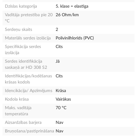
Dzīslas kategorija
5. klase = elastīga
Vadītāja pretestība pie 20
26 Ohm/km
°C
Serdeņu skaits
2
Materiāls serdes izolācija
Polivinilhlorīds (PVC)
Specifikācija serdes
Cits
izolācija
Serdes identifikācija
Jā
saskaņā ar HD 308 S2
Identifikācijas/kodēšanas
Cits
krāsas kodols
Idencikācija/ Apzīmējums
Krāsa
Kodola krāsa
Vairākas
Maks. vadītāja
70 °C
temperatūra
Aizsardzības barjera
Nav
Bruņošana/pastiprināšana
Nav