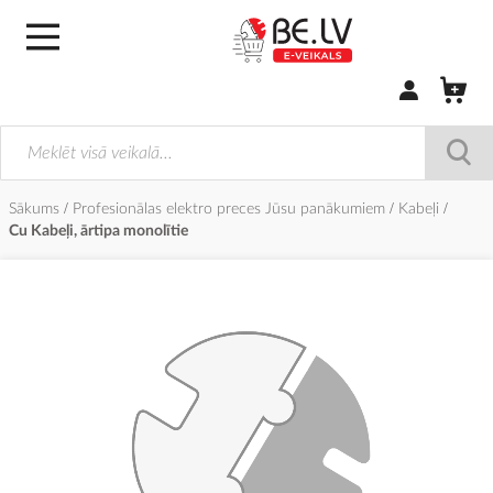
Pierakstīties/
Sākums
Profesionālas elektro preces Jūsu panākumiem
Kabeļi
Cu Kabeļi, ārtipa monolītie
Iet
uz
galerijas
beigām