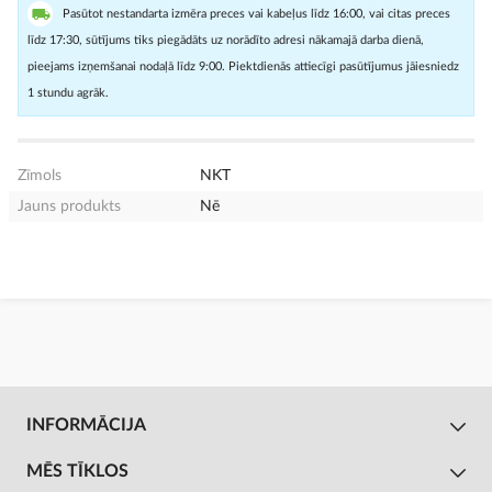
Pasūtot nestandarta izmēra preces vai kabeļus līdz 16:00, vai citas preces
līdz 17:30, sūtījums tiks piegādāts uz norādīto adresi nākamajā darba dienā,
pieejams izņemšanai nodaļā līdz 9:00. Piektdienās attiecīgi pasūtījumus jāiesniedz
1 stundu agrāk.
Zīmols
NKT
Jauns produkts
Nē
INFORMĀCIJA
MĒS TĪKLOS