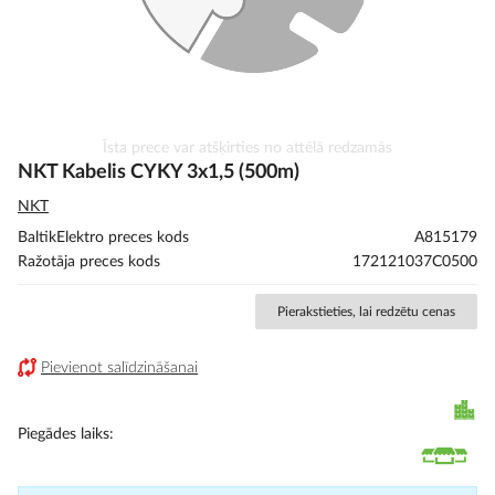
Iet
Īsta prece var atšķirties no attēlā redzamās
uz
NKT Kabelis CYKY 3x1,5 (500m)
galerijas
NKT
sākumu
BaltikElektro preces kods
A815179
Ražotāja preces kods
172121037C0500
Pierakstieties, lai redzētu cenas
Pievienot salīdzināšanai
Piegādes laiks