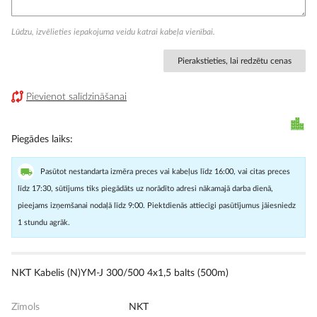
Lūdzu, izvēlieties iepakojuma veidu katrai kabeļa vienībai.
Pierakstieties, lai redzētu cenas
Pievienot salīdzināšanai
Piegādes laiks
Pasūtot nestandarta izmēra preces vai kabeļus līdz 16:00, vai citas preces
līdz 17:30, sūtījums tiks piegādāts uz norādīto adresi nākamajā darba dienā,
pieejams izņemšanai nodaļā līdz 9:00. Piektdienās attiecīgi pasūtījumus jāiesniedz
1 stundu agrāk.
NKT Kabelis (N)YM-J 300/500 4x1,5 balts (500m)
Zīmols
NKT