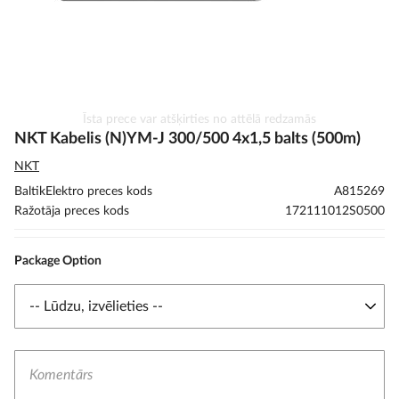
Iet
Īsta prece var atšķirties no attēlā redzamās
uz
NKT Kabelis (N)YM-J 300/500 4x1,5 balts (500m)
galerijas
NKT
sākumu
BaltikElektro preces kods
A815269
Ražotāja preces kods
172111012S0500
Package Option