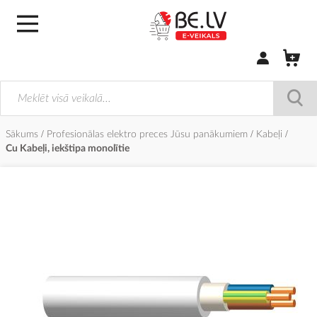
Pierakstīties/
Sākums
Profesionālas elektro preces Jūsu panākumiem
Kabeļi
Cu Kabeļi, iekštipa monolītie
Iet
uz
galerijas
beigām