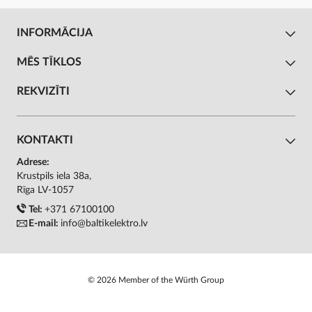
INFORMĀCIJA
MĒS TĪKLOS
REKVIZĪTI
KONTAKTI
Adrese:
Krustpils iela 38a,
Rīga LV-1057
Tel:
+371 67100100
E-mail:
info@baltikelektro.lv
© 2026 Member of the Würth Group