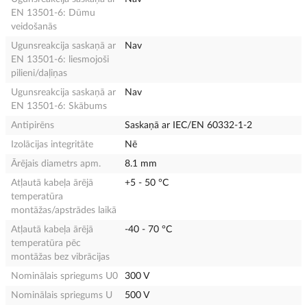
EN 13501-6: Dūmu
veidošanās
Ugunsreakcija saskaņā ar
Nav
EN 13501-6: liesmojoši
pilieni/daļiņas
Ugunsreakcija saskaņā ar
Nav
EN 13501-6: Skābums
Antipirēns
Saskaņā ar IEC/EN 60332-1-2
Izolācijas integritāte
Nē
Ārējais diametrs apm.
8.1 mm
Atļautā kabeļa ārējā
+5 - 50 °C
temperatūra
montāžas/apstrādes laikā
Atļautā kabeļa ārējā
-40 - 70 °C
temperatūra pēc
montāžas bez vibrācijas
Nominālais spriegums U0
300 V
Nominālais spriegums U
500 V