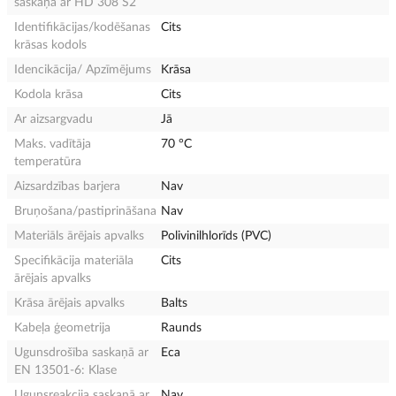
saskaņā ar HD 308 S2
Identifikācijas/kodēšanas
Cits
krāsas kodols
Idencikācija/ Apzīmējums
Krāsa
Kodola krāsa
Cits
Ar aizsargvadu
Jā
Maks. vadītāja
70 °C
temperatūra
Aizsardzības barjera
Nav
Bruņošana/pastiprināšana
Nav
Materiāls ārējais apvalks
Polivinilhlorīds (PVC)
Specifikācija materiāla
Cits
ārējais apvalks
Krāsa ārējais apvalks
Balts
Kabeļa ģeometrija
Raunds
Ugunsdrošība saskaņā ar
Eca
EN 13501-6: Klase
Ugunsreakcija saskaņā ar
Nav