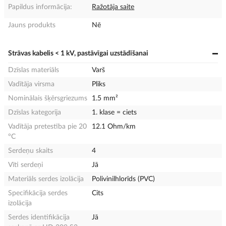
Papildus informācija:
Ražotāja saite
Jauns produkts
Nē
Strāvas kabelis < 1 kV, pastāvīgai uzstādīšanai
Dzīslas materiāls
Varš
Vadītāja virsma
Pliks
Nominālais šķērsgriezums
1.5 mm²
Dzīslas kategorija
1. klase = ciets
Vadītāja pretestība pie 20
12.1 Ohm/km
°C
Serdeņu skaits
4
Vīti serdeņi
Jā
Materiāls serdes izolācija
Polivinilhlorīds (PVC)
Specifikācija serdes
Cits
izolācija
Serdes identifikācija
Jā