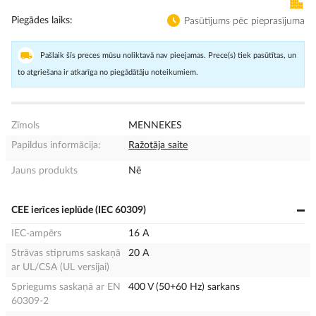
Piegādes laiks
Pasūtījums pēc pieprasījuma
Pašlaik šīs preces mūsu noliktavā nav pieejamas. Prece(s) tiek pasūtītas, un
to atgriešana ir atkarīga no piegādātāju noteikumiem.
Zīmols
MENNEKES
Papildus informācija:
Ražotāja saite
Jauns produkts
Nē
CEE ierīces ieplūde (IEC 60309)
IEC-ampērs
16 A
Strāvas stiprums saskaņā
20 A
ar UL/CSA (UL versijai)
Spriegums saskaņā ar EN
400 V (50+60 Hz) sarkans
60309-2