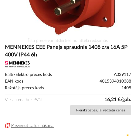
Iet
Īsta prece var atšķirties no attēlā redzamās
uz
MENNEKES CEE Paneļa spraudnis 1408 z/a 16A 5P
galerijas
400V IP44 6h
sākumu
BaltikElektro preces kods
A039117
EAN kods
4015394010388
Ražotāja preces kods
1408
16,21 €/gab.
Viesa cena bez PVN
Pierakstieties, lai redzētu cenas
Pievienot salīdzināšanai