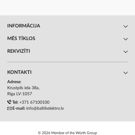
INFORMĀCIJA
MĒS TĪKLOS
REKVIZĪTI
KONTAKTI
Adrese:
Krustpils iela 38a,
Rīga LV-1057
Tel:
+371 67100100
E-mail:
info@baltikelektro.lv
© 2026 Member of the Würth Group