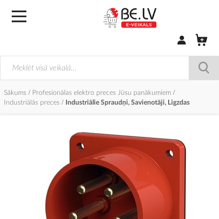
Pierakstīties/
Sākums
Profesionālas elektro preces Jūsu panākumiem
Industriālās preces
Industriālie Spraudņi, Savienotāji, Ligzdas
Iet
uz
galerijas
beigām