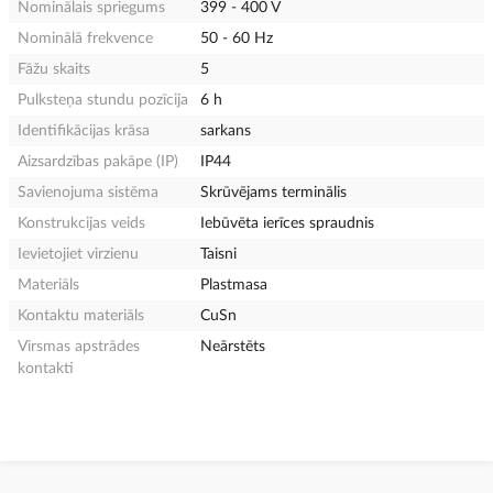
Nominālais spriegums
399 - 400 V
Nominālā frekvence
50 - 60 Hz
Fāžu skaits
5
Pulksteņa stundu pozīcija
6 h
Identifikācijas krāsa
sarkans
Aizsardzības pakāpe (IP)
IP44
Savienojuma sistēma
Skrūvējams terminālis
Konstrukcijas veids
Iebūvēta ierīces spraudnis
Ievietojiet virzienu
Taisni
Materiāls
Plastmasa
Kontaktu materiāls
CuSn
Virsmas apstrādes
Neārstēts
kontakti