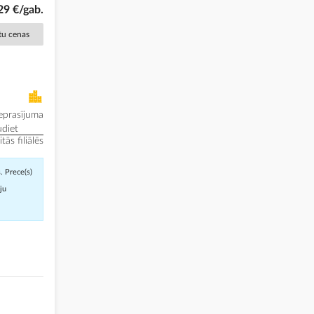
29 €/gab.
ētu cenas
eprasījuma
diet
ās filiālēs
. Prece(s)
āju