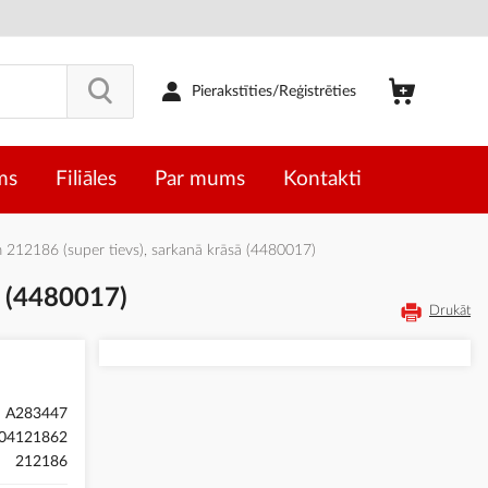
Pierakstīties/Reģistrēties
ms
Filiāles
Par mums
Kontakti
 212186 (super tievs), sarkanā krāsā (4480017)
ā (4480017)
Drukāt
A283447
04121862
212186