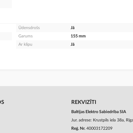
Ūdensdrošs
Jā
Garums
155 mm
Ar klipu
Jā
OS
REKVIZĪTI
Baltijas Elektro Sabiedrība SIA
Jur. adrese: Krustpils iela 38a, Rī
Reģ. Nr.
40003172209