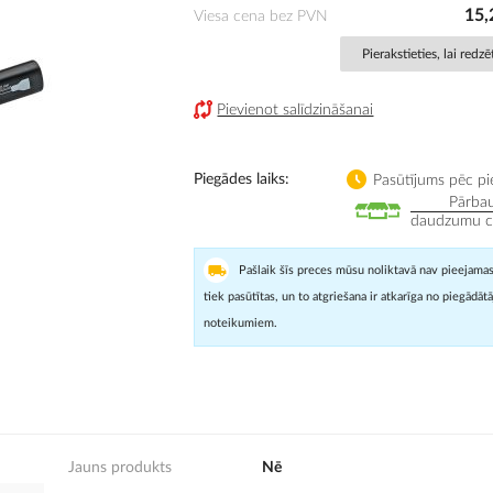
15,
Viesa cena bez PVN
Pierakstieties, lai redz
Pievienot salīdzināšanai
Piegādes laiks
Pasūtījums pēc pi
Pārbau
daudzumu cit
Pašlaik šīs preces mūsu noliktavā nav pieejamas
tiek pasūtītas, un to atgriešana ir atkarīga no piegādāt
noteikumiem.
Jauns produkts
Nē