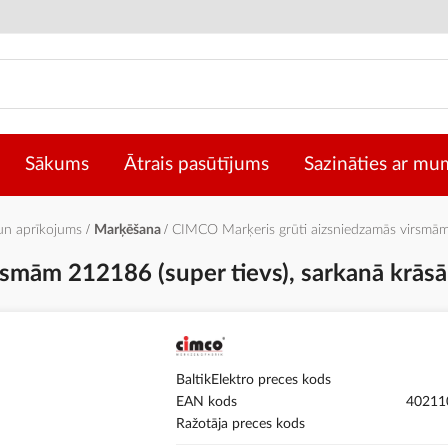
Sākums
Ātrais pasūtījums
Sazināties ar mu
 un aprīkojums
Marķēšana
CIMCO Marķeris grūti aizsniedzamās virsmām
smām 212186 (super tievs), sarkanā krās
BaltikElektro preces kods
EAN kods
40211
Ražotāja preces kods