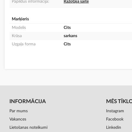
Papildus informācija:
Ražotāja saite
Marķieris
Modelis
Cits
Krāsa
sarkans
Uzgaļa forma
Cits
INFORMĀCIJA
MĒS TĪKL
Par mums
Instagram
Vakances
Facebook
Lietošanas noteikumi
Linkedin