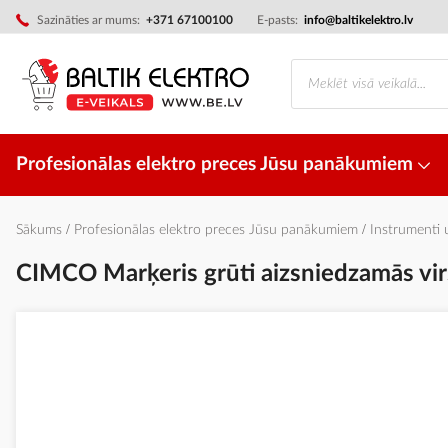
Skip
Sazināties ar mums:
+371 67100100
E-pasts:
info@baltikelektro.lv
to
Content
Profesionālas elektro preces Jūsu panākumiem
Sākums
Profesionālas elektro preces Jūsu panākumiem
Instrumenti
CIMCO Marķeris grūti aizsniedzamās vir
Iet
uz
galerijas
beigām