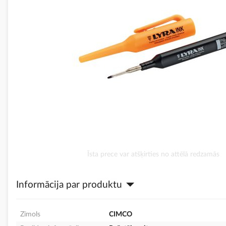
Iet
Īsta prece var atšķirties no attēlā redzamās
uz
galerijas
Informācija par produktu
sākumu
Zīmols
CIMCO