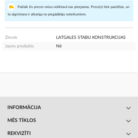
Pašlaik šīs preces mūsu noliktavā nav pieejamas. Prece(s) tiek pasūtītas, un
to atgriešana ir atkarīga no piegādātāju noteikumiem.
Zīmols
LATGALES STABU KONSTRUKCIJAS
Jauns produkts
Nē
INFORMĀCIJA
MĒS TĪKLOS
REKVIZĪTI