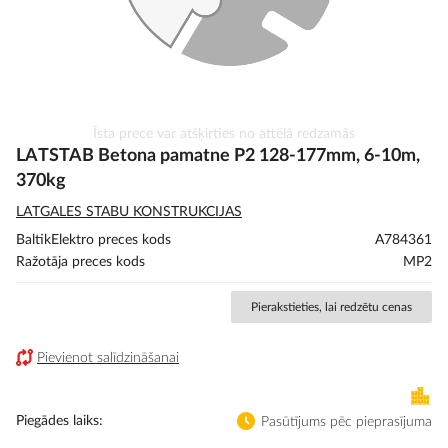
Iet
Īsta prece var atšķirties no attēlā redzamās
uz
LATSTAB Betona pamatne P2 128-177mm, 6-10m,
galerijas
370kg
sākumu
LATGALES STABU KONSTRUKCIJAS
BaltikElektro preces kods
A784361
Ražotāja preces kods
MP2
Pierakstieties, lai redzētu cenas
Pievienot salīdzināšanai
Piegādes laiks
Pasūtījums pēc pieprasījuma