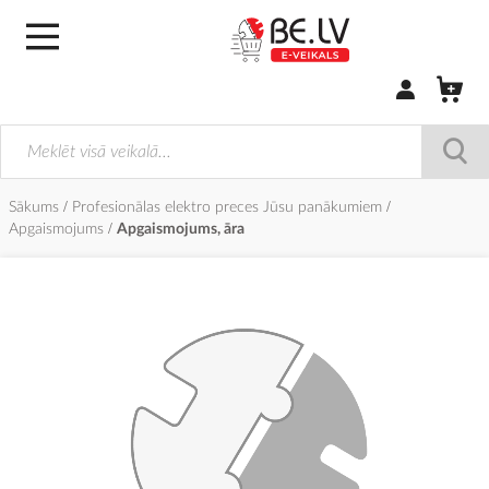
Pierakstīties/
Sākums
Profesionālas elektro preces Jūsu panākumiem
Apgaismojums
Apgaismojums, āra
Iet
uz
galerijas
beigām