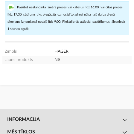
Pasūtot nestandarta izmēra preces vai kabeļus līdz 16:00, vai citas preces
līdz 17:30, sūtījums tiks piegādāts uz norādīto adresi nākamajā darba dienā,
pieejams izņemšanai nodaļā līdz 9:00. Piektdienās attiecīgi pasūtījumus jāiesniedz
1 stundu agrāk.
Zīmols
HAGER
Jauns produkts
Nē
INFORMĀCIJA
MĒS TĪKLOS