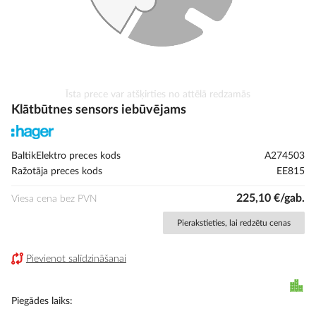
Iet
Īsta prece var atšķirties no attēlā redzamās
uz
Klātbūtnes sensors iebūvējams
galerijas
sākumu
BaltikElektro preces kods
A274503
Ražotāja preces kods
EE815
225,10 €/gab.
Viesa cena bez PVN
Pierakstieties, lai redzētu cenas
Pievienot salīdzināšanai
Piegādes laiks