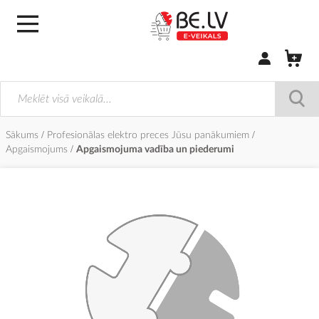
Pierakstīties/
Sākums
Profesionālas elektro preces Jūsu panākumiem
Apgaismojums
Apgaismojuma vadība un piederumi
Iet
uz
galerijas
beigām