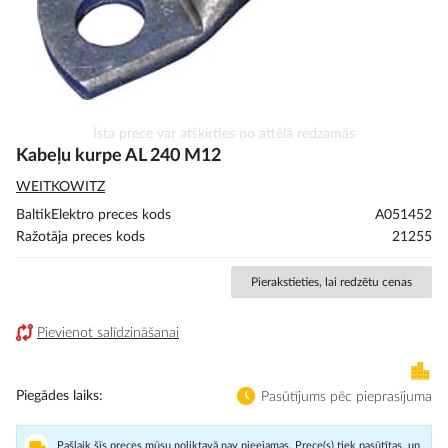
Iet
Īsta prece var atšķirties no attēlā redzamās
uz
Kabeļu kurpe AL 240 M12
galerijas
WEITKOWITZ
sākumu
BaltikElektro preces kods
A051452
Ražotāja preces kods
21255
Pierakstieties, lai redzētu cenas
Pievienot salīdzināšanai
Piegādes laiks
Pasūtījums pēc pieprasījuma
Pašlaik šīs preces mūsu noliktavā nav pieejamas. Prece(s) tiek pasūtītas, un