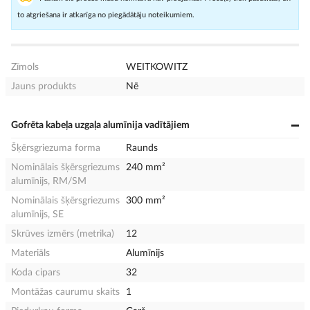
to atgriešana ir atkarīga no piegādātāju noteikumiem.
Zīmols
WEITKOWITZ
Jauns produkts
Nē
Gofrēta kabeļa uzgaļa alumīnija vadītājiem
Šķērsgriezuma forma
Raunds
Nominālais šķērsgriezums
240 mm²
alumīnijs, RM/SM
Nominālais šķērsgriezums
300 mm²
alumīnijs, SE
Skrūves izmērs (metrika)
12
Materiāls
Alumīnijs
Koda cipars
32
Montāžas caurumu skaits
1