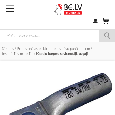
Pierakstīties/
Sākums
Profesionālas elektro preces Jūsu panākumiem
Instalācijas materiāli
Kabeļu kurpes, savienotāji, uzgaļi
Iet
uz
galerijas
beigām