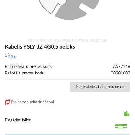
Iet
Īsta prece var atšķirties no attēlā redzamās
uz
Kabelis YSLY-JZ 4G0,5 pelēks
galerijas
sākumu
BaltikElektro preces kods
A577148
Ražotāja preces kods
00901003
Pierakstieties, lai redzētu cenas
Pievienot salīdzināšanai
Piegādes laiks