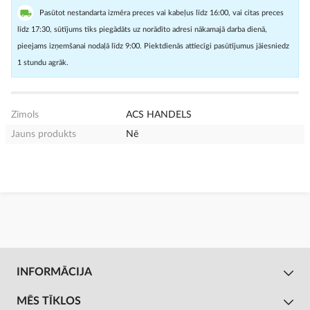
Pasūtot nestandarta izmēra preces vai kabeļus līdz 16:00, vai citas preces
līdz 17:30, sūtījums tiks piegādāts uz norādīto adresi nākamajā darba dienā,
pieejams izņemšanai nodaļā līdz 9:00. Piektdienās attiecīgi pasūtījumus jāiesniedz
1 stundu agrāk.
Zīmols
ACS HANDELS
Jauns produkts
Nē
INFORMĀCIJA
MĒS TĪKLOS