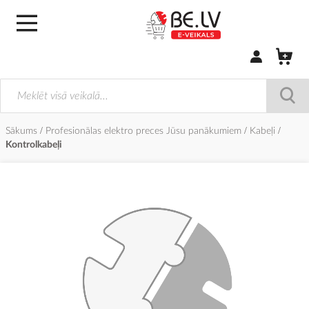
Pierakstīties/
Sākums
Profesionālas elektro preces Jūsu panākumiem
Kabeļi
Kontrolkabeļi
Iet
uz
galerijas
beigām