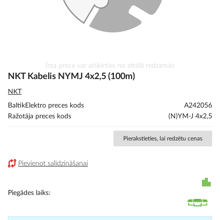
Iet
Īsta prece var atšķirties no attēlā redzamās
uz
NKT Kabelis NYMJ 4x2,5 (100m)
galerijas
NKT
sākumu
BaltikElektro preces kods
A242056
Ražotāja preces kods
(N)YM-J 4x2,5
Pierakstieties, lai redzētu cenas
Pievienot salīdzināšanai
Piegādes laiks