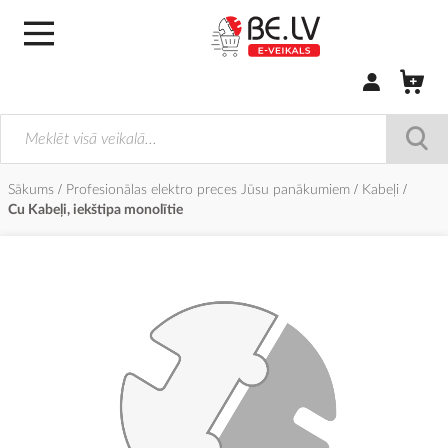
Pierakstīties/
Sākums
Profesionālas elektro preces Jūsu panākumiem
Kabeļi
Cu Kabeļi, iekštipa monolītie
Iet
uz
galerijas
beigām