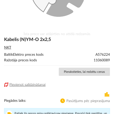
Iet
Īsta prece var atšķirties no attēlā redzamās
uz
Kabelis (N)YM-O 2x2,5
galerijas
NKT
sākumu
BaltikElektro preces kods
A576224
Ražotāja preces kods
11060089
Pierakstieties, lai redzētu cenas
Pievienot salīdzināšanai
Piegādes laiks
Pasūtījums pēc pieprasījuma
Pašlaik šīs preces mūsu noliktavā nav pieejamas. Prece(s) tiek pasūtītas, un