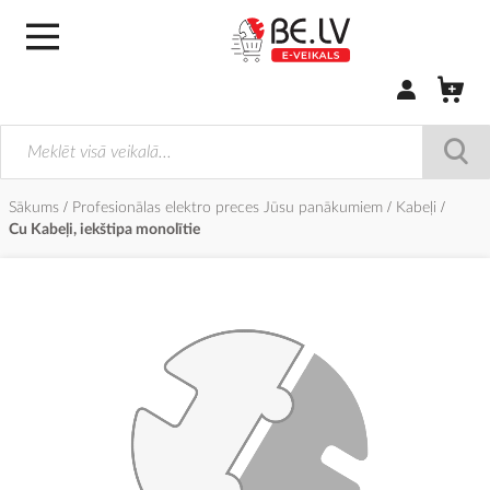
Pierakstīties/
Sākums
Profesionālas elektro preces Jūsu panākumiem
Kabeļi
Cu Kabeļi, iekštipa monolītie
Iet
uz
galerijas
beigām