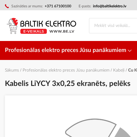
Skip
Sazināties ar mums:
+371 67100100
E-pasts:
info@baltikelektro.lv
to
Content
Profesionālas elektro preces Jūsu panākumiem
Sākums
Profesionālas elektro preces Jūsu panākumiem
Kabeļi
Cu K
Kabelis LiYCY 3x0,25 ekranēts, pelēks
Iet
uz
galerijas
beigām