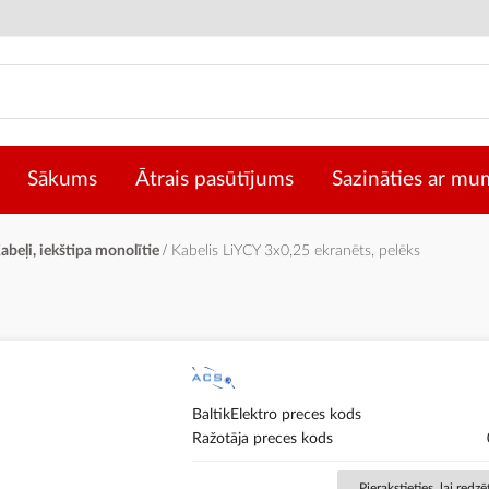
Sākums
Ātrais pasūtījums
Sazināties ar mu
abeļi, iekštipa monolītie
Kabelis LiYCY 3x0,25 ekranēts, pelēks
BaltikElektro preces kods
Ražotāja preces kods
Pierakstieties, lai redz