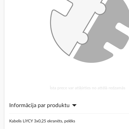
Iet
Īsta prece var atšķirties no attēlā redzamās
uz
galerijas
Informācija par produktu
sākumu
Kabelis LiYCY 3x0,25 ekranēts, pelēks