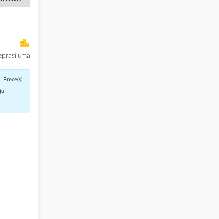
eprasījuma
. Prece(s)
āju