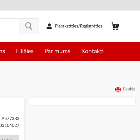
Pierakstīties/Reģistrēties
ms
Filiāles
Par mums
Kontakti
Drukāt
A577382
03104027
ētu cenas