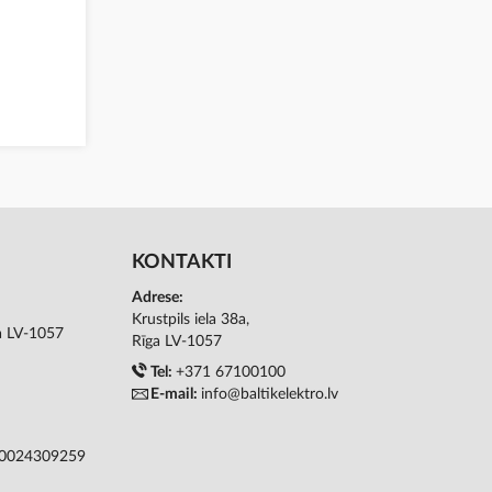
KONTAKTI
Adrese:
Krustpils iela 38a,
ga LV-1057
Rīga LV-1057
Tel:
+371 67100100
E-mail:
info@baltikelektro.lv
50024309259