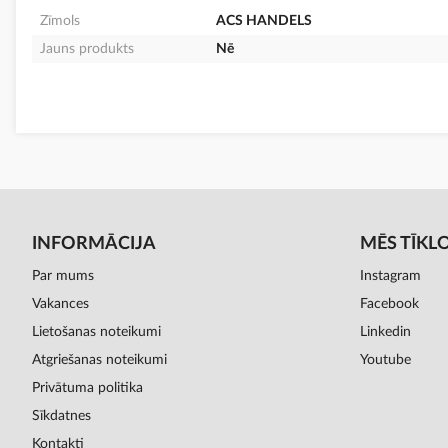
Zīmols
ACS HANDELS
Jauns produkts
Nē
INFORMĀCIJA
MĒS TĪKL
Par mums
Instagram
Vakances
Facebook
Lietošanas noteikumi
Linkedin
Atgriešanas noteikumi
Youtube
Privātuma politika
Sīkdatnes
Kontakti