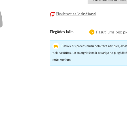
Pievienot salīdzināšanai
Piegādes laiks
Pasūtījums pēc pi
Pašlaik šīs preces mūsu noliktavā nav pieejamas
tiek pasūtītas, un to atgriešana ir atkarīga no piegādāt
noteikumiem.