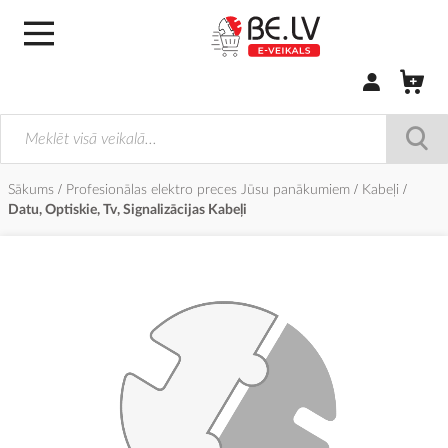
Pierakstīties/
Sākums
Profesionālas elektro preces Jūsu panākumiem
Kabeļi
Datu, Optiskie, Tv, Signalizācijas Kabeļi
Iet
uz
galerijas
beigām