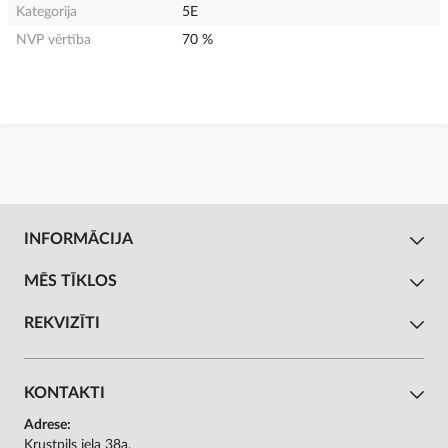
Kategorija
5E
NVP vērtība
70 %
INFORMĀCIJA
MĒS TĪKLOS
REKVIZĪTI
KONTAKTI
Adrese:
Krustpils iela 38a,