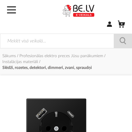
Pierakstīties/
Sākums
Profesionālas elektro preces Jūsu panākumiem
Instalācijas materiāli
Slēdži, rozetes, detektori, dimmeri, zvani, spraudņi
Iet
uz
galerijas
beigām