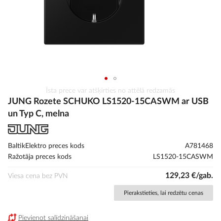
Iet
Īsta prece var atšķirties no attēlā redzamās
uz
JUNG Rozete SCHUKO LS1520-15CASWM ar USB
galerijas
un Typ C, melna
sākumu
BaltikElektro preces kods
A781468
Ražotāja preces kods
LS1520-15CASWM
129,23 €/gab.
Viesa cena bez PVN
Pierakstieties, lai redzētu cenas
Pievienot salīdzināšanai