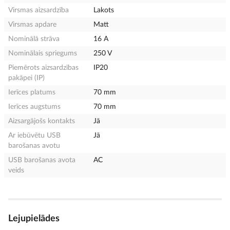
Virsmas aizsardzība
Lakots
Virsmas apdare
Matt
Nominālā strāva
16 A
Nominālais spriegums
250 V
Piemērots aizsardzības
IP20
pakāpei (IP)
Ierīces platums
70 mm
Ierīces augstums
70 mm
Aizsargājošs kontakts
Jā
Ar iebūvētu USB
Jā
barošanas avotu
USB barošanas avota
AC
veids
Lejupielādes