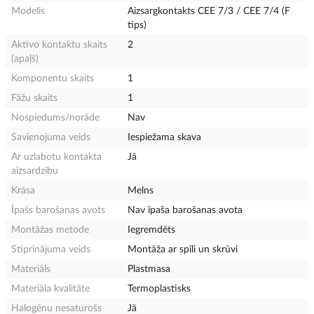
Modelis
Aizsargkontakts CEE 7/3 / CEE 7/4 (F
tips)
Aktīvo kontaktu skaits
2
(apaļš)
Komponentu skaits
1
Fāžu skaits
1
Nospiedums/norāde
Nav
Savienojuma veids
Iespiežama skava
Ar uzlabotu kontakta
Jā
aizsardzību
Krāsa
Melns
Īpašs barošanas avots
Nav īpaša barošanas avota
Montāžas metode
Iegremdēts
Stiprinājuma veids
Montāža ar spīli un skrūvi
Materiāls
Plastmasa
Materiāla kvalitāte
Termoplastisks
Halogēnu nesaturošs
Jā