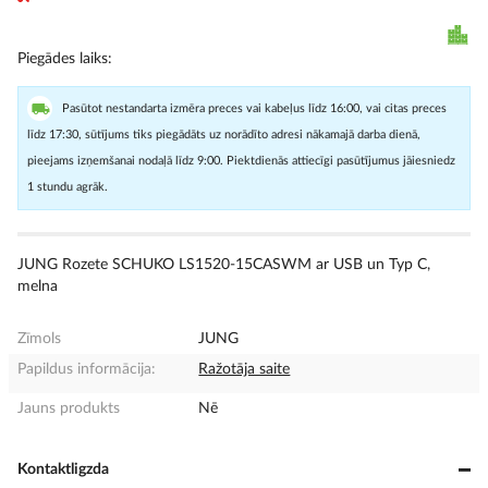
Piegādes laiks
Pasūtot nestandarta izmēra preces vai kabeļus līdz 16:00, vai citas preces
līdz 17:30, sūtījums tiks piegādāts uz norādīto adresi nākamajā darba dienā,
pieejams izņemšanai nodaļā līdz 9:00. Piektdienās attiecīgi pasūtījumus jāiesniedz
1 stundu agrāk.
JUNG Rozete SCHUKO LS1520-15CASWM ar USB un Typ C,
melna
Zīmols
JUNG
Papildus informācija:
Ražotāja saite
Jauns produkts
Nē
Kontaktligzda