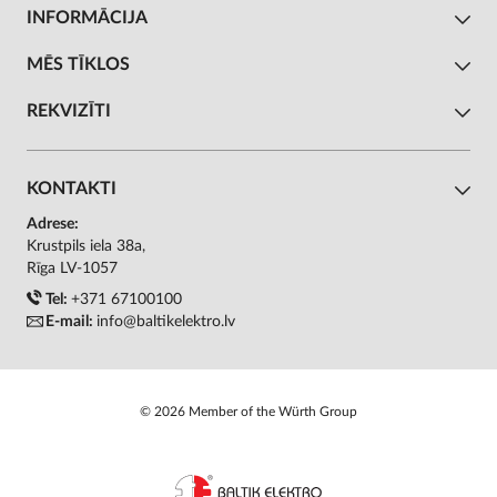
INFORMĀCIJA
MĒS TĪKLOS
REKVIZĪTI
KONTAKTI
Adrese:
Krustpils iela 38a,
Rīga LV-1057
Tel:
+371 67100100
E-mail:
info@baltikelektro.lv
© 2026 Member of the Würth Group