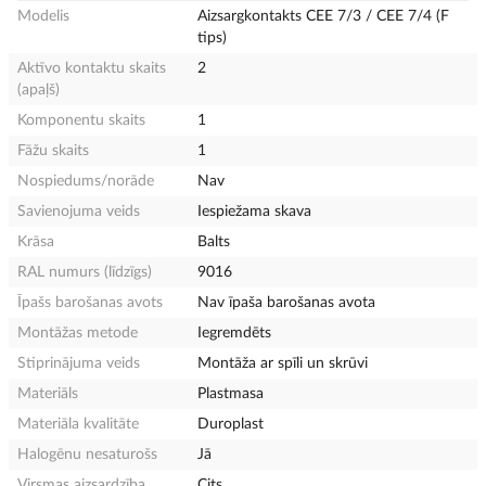
Modelis
Aizsargkontakts CEE 7/3 / CEE 7/4 (F
tips)
Aktīvo kontaktu skaits
2
(apaļš)
Komponentu skaits
1
Fāžu skaits
1
Nospiedums/norāde
Nav
Savienojuma veids
Iespiežama skava
Krāsa
Balts
RAL numurs (līdzīgs)
9016
Īpašs barošanas avots
Nav īpaša barošanas avota
Montāžas metode
Iegremdēts
Stiprinājuma veids
Montāža ar spīli un skrūvi
Materiāls
Plastmasa
Materiāla kvalitāte
Duroplast
Halogēnu nesaturošs
Jā
Virsmas aizsardzība
Cits