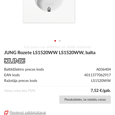
Iet
Īsta prece var atšķirties no attēlā redzamās
uz
JUNG Rozete LS1520WW LS1520WW, balta
galerijas
sākumu
BaltikElektro preces kods
A036404
EAN kods
4011377062917
Ražotāja preces kods
LS1520WW
7,52 €/gab.
Viesa cena bez PVN
Pierakstieties, lai redzētu cenas
Pievienot salīdzināšanai