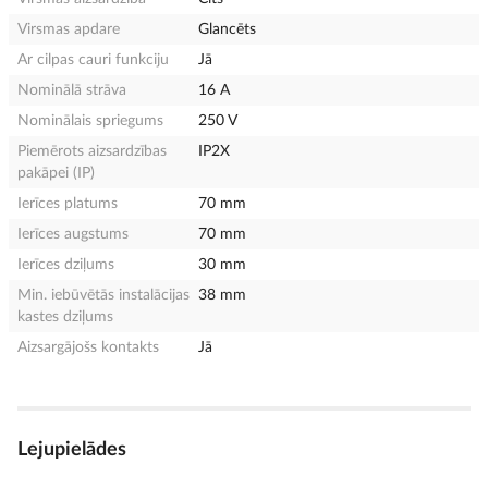
Virsmas apdare
Glancēts
Ar cilpas cauri funkciju
Jā
Nominālā strāva
16 A
Nominālais spriegums
250 V
Piemērots aizsardzības
IP2X
pakāpei (IP)
Ierīces platums
70 mm
Ierīces augstums
70 mm
Ierīces dziļums
30 mm
Min. iebūvētās instalācijas
38 mm
kastes dziļums
Aizsargājošs kontakts
Jā
Lejupielādes