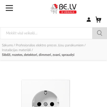
Pierakstīties/
Sākums
Profesionālas elektro preces Jūsu panākumiem
Instalācijas materiāli
Slēdži, rozetes, detektori, dimmeri, zvani, spraudņi
Iet
uz
galerijas
beigām