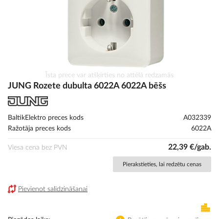
Iet
Īsta prece var atšķirties no attēlā redzamās
uz
JUNG Rozete dubulta 6022A 6022A bēšs
galerijas
sākumu
BaltikElektro preces kods
A032339
Ražotāja preces kods
6022A
22,39 €/gab.
Viesa cena bez PVN
Pierakstieties, lai redzētu cenas
Pievienot salīdzināšanai