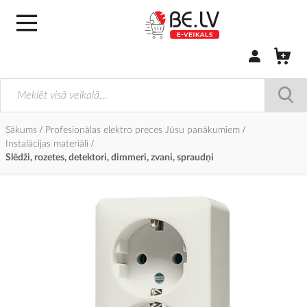
Pierakstīties/
Sākums
Profesionālas elektro preces Jūsu panākumiem
Instalācijas materiāli
Slēdži, rozetes, detektori, dimmeri, zvani, spraudņi
Iet
uz
galerijas
beigām