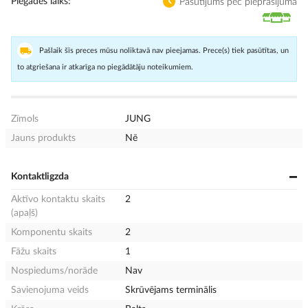
Piegādes laiks
Pasūtījums pēc pieprasījuma
Pašlaik šīs preces mūsu noliktavā nav pieejamas. Prece(s) tiek pasūtītas, un
to atgriešana ir atkarīga no piegādātāju noteikumiem.
Zīmols
JUNG
Jauns produkts
Nē
Kontaktligzda
Aktīvo kontaktu skaits
2
(apaļš)
Komponentu skaits
2
Fāžu skaits
1
Nospiedums/norāde
Nav
Savienojuma veids
Skrūvējams terminālis