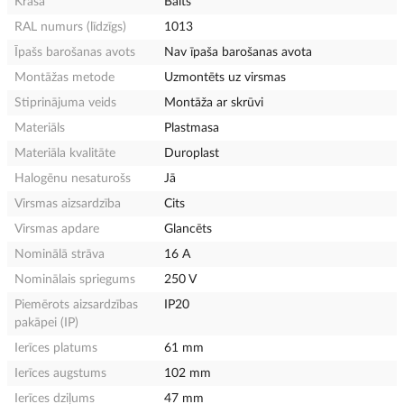
Krāsa
Balts
RAL numurs (līdzīgs)
1013
Īpašs barošanas avots
Nav īpaša barošanas avota
Montāžas metode
Uzmontēts uz virsmas
Stiprinājuma veids
Montāža ar skrūvi
Materiāls
Plastmasa
Materiāla kvalitāte
Duroplast
Halogēnu nesaturošs
Jā
Virsmas aizsardzība
Cits
Virsmas apdare
Glancēts
Nominālā strāva
16 A
Nominālais spriegums
250 V
Piemērots aizsardzības
IP20
pakāpei (IP)
Ierīces platums
61 mm
Ierīces augstums
102 mm
Ierīces dziļums
47 mm