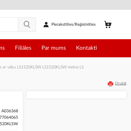
Pierakstīties/Reģistrēties
ms
Filiāles
Par mums
Kontakti
e ar vāku LS1520KLSW LS1520KLSW melna LS
Drukāt
A036368
77064065
1520KLSW