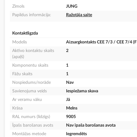
Zīmols
JUNG
Papildus informācija:
Ražotāja saite
Kontaktligzda
Modelis
Aizsargkontakts CEE 7/3 / CEE 7/4 (F 
Aktīvo kontaktu skaits
2
(apaļš)
Komponentu skaits
1
Fāžu skaits
1
Nospiedums/norāde
Nav
Savienojuma veids
Iespiežama skava
Ar veramu vāku
Jā
Krāsa
Melns
RAL numurs (līdzīgs)
9005
Īpašs barošanas avots
Nav īpaša barošanas avota
Montāžas metode
Iegremdēts