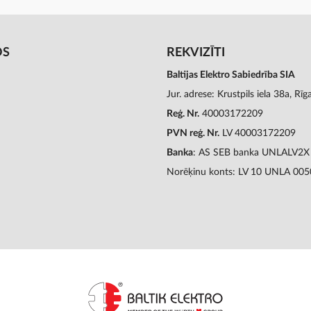
OS
REKVIZĪTI
Baltijas Elektro Sabiedrība SIA
Jur. adrese: Krustpils iela 38a, Rī
Reģ. Nr.
40003172209
PVN reģ. Nr.
LV 40003172209
Banka
: AS SEB banka UNLALV2X
Norēķinu konts: LV 10 UNLA 00