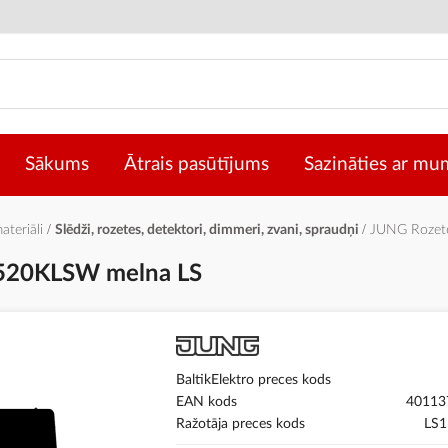
Sākums
Ātrais pasūtījums
Sazināties ar mu
materiāli
Slēdži, rozetes, detektori, dimmeri, zvani, spraudņi
JUNG Rozet
520KLSW melna LS
BaltikElektro preces kods
EAN kods
40113
Ražotāja preces kods
LS