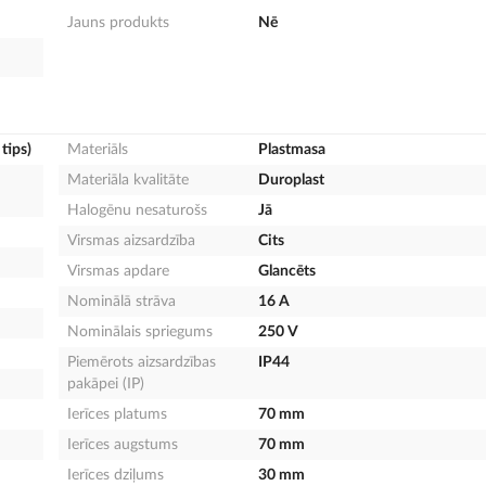
Jauns produkts
Nē
tips)
Materiāls
Plastmasa
Materiāla kvalitāte
Duroplast
Halogēnu nesaturošs
Jā
Virsmas aizsardzība
Cits
Virsmas apdare
Glancēts
Nominālā strāva
16 A
Nominālais spriegums
250 V
Piemērots aizsardzības
IP44
pakāpei (IP)
Ierīces platums
70 mm
Ierīces augstums
70 mm
Ierīces dziļums
30 mm