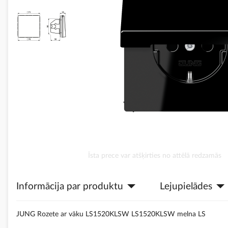
Iet
Īsta prece var atšķirties no attēlā redzamās
uz
galerijas
Informācija par produktu
Lejupielādes
sākumu
JUNG Rozete ar vāku LS1520KLSW LS1520KLSW melna LS