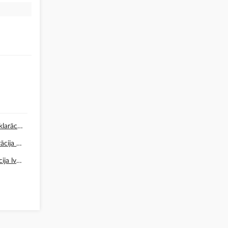
Atbilstības deklarācija CE lv.pdf
REACH deklarācija lv.pdf
RoHS deklarācija lv.pdf