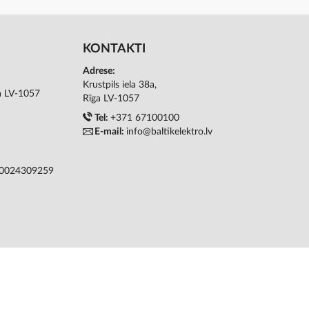
KONTAKTI
Adrese:
Krustpils iela 38a,
ga LV-1057
Rīga LV-1057
Tel:
+371 67100100
E-mail:
info@baltikelektro.lv
50024309259