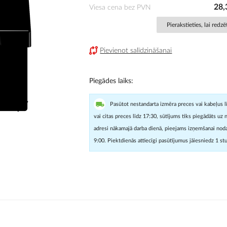
28,
Viesa cena bez PVN
Pierakstieties, lai redz
Pievienot salīdzināšanai
Piegādes laiks
Pasūtot nestandarta izmēra preces vai kabeļus l
vai citas preces līdz 17:30, sūtījums tiks piegādāts uz 
adresi nākamajā darba dienā, pieejams izņemšanai noda
9:00. Piektdienās attiecīgi pasūtījumus jāiesniedz 1 st