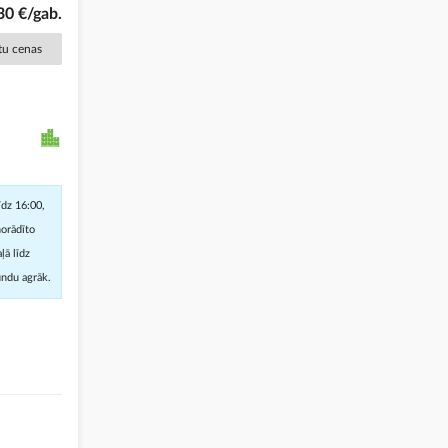
30 €/gab.
ētu cenas
īdz 16:00,
norādīto
ļā līdz
undu agrāk.