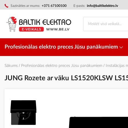
Skip
Sazināties ar mums:
+371 67100100
E-pasts:
info@baltikelektro.lv
to
Content
Profesionālas elektro preces Jūsu panākumiem
Sākums
Profesionālas elektro preces Jūsu panākumiem
Instalācijas 
JUNG Rozete ar vāku LS1520KLSW LS1
Iet
uz
galerijas
beigām