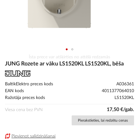
Iet
Īsta prece var atšķirties no attēlā redzamās
uz
JUNG Rozete ar vāku LS1520KL LS1520KL, bēša
galerijas
sākumu
BaltikElektro preces kods
A036361
EAN kods
4011377064010
Ražotāja preces kods
LS1520KL
17,50 €/gab.
Viesa cena bez PVN
Pierakstieties, lai redzētu cenas
Pievienot salīdzināšanai