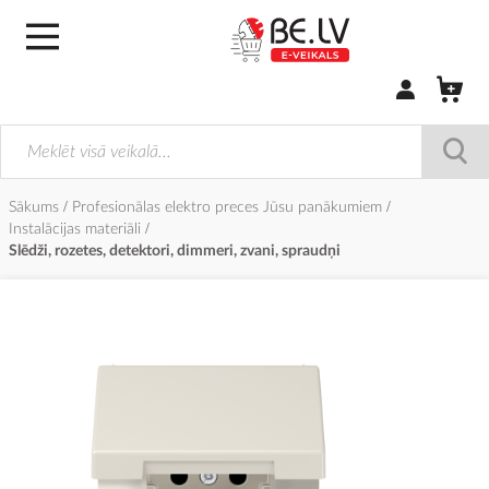
Pierakstīties/
Sākums
Profesionālas elektro preces Jūsu panākumiem
Instalācijas materiāli
Slēdži, rozetes, detektori, dimmeri, zvani, spraudņi
Iet
uz
galerijas
beigām