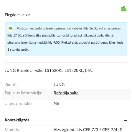
Piegādes laiks
Pasūtot nestandarta izmēra preces vai kabeļus līdz 16:00, vai citas preces
līdz 17:30, sūtījums tiks piegādāts uz norādīto adresi nākamajā darba dienā,
pieejams izņemšanai nodaļā līdz 9:00. Piektdienās attiecīgi pasūtījumus jāiesniedz
1 stundu agrāk.
JUNG Rozete ar vāku LS1520KL LS1520KL, bēša
Zīmols
JUNG
Papildus informācija:
Ražotāja saite
Jauns produkts
Nē
Kontaktligzda
Modelis
Aizsargkontakts CEE 7/3 / CEE 7/4 (F