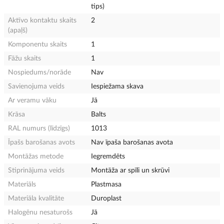
tips)
Aktīvo kontaktu skaits
2
(apaļš)
Komponentu skaits
1
Fāžu skaits
1
Nospiedums/norāde
Nav
Savienojuma veids
Iespiežama skava
Ar veramu vāku
Jā
Krāsa
Balts
RAL numurs (līdzīgs)
1013
Īpašs barošanas avots
Nav īpaša barošanas avota
Montāžas metode
Iegremdēts
Stiprinājuma veids
Montāža ar spīli un skrūvi
Materiāls
Plastmasa
Materiāla kvalitāte
Duroplast
Halogēnu nesaturošs
Jā