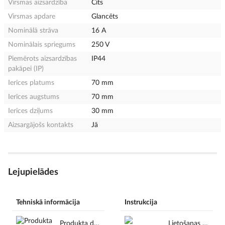
Virsmas aizsardzība
Cits
Virsmas apdare
Glancēts
Nominālā strāva
16 A
Nominālais spriegums
250 V
Piemērots aizsardzības
IP44
pakāpei (IP)
Ierīces platums
70 mm
Ierīces augstums
70 mm
Ierīces dziļums
30 mm
Aizsargājošs kontakts
Jā
Lejupielādes
Tehniskā informācija
Instrukcija
Produkta datu lapa en.pdf
Lietošanas instrukcijas en.pdf