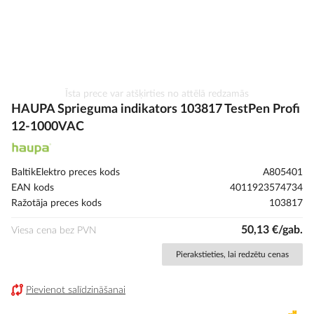
Iet
Īsta prece var atšķirties no attēlā redzamās
uz
HAUPA Sprieguma indikators 103817 TestPen Profi
galerijas
12-1000VAC
sākumu
BaltikElektro preces kods
A805401
EAN kods
4011923574734
Ražotāja preces kods
103817
50,13 €/gab.
Viesa cena bez PVN
Pierakstieties, lai redzētu cenas
Pievienot salīdzināšanai