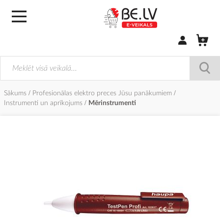
Pierakstīties/
Sākums
Profesionālas elektro preces Jūsu panākumiem
Instrumenti un aprīkojums
Mērinstrumenti
Iet
uz
galerijas
beigām