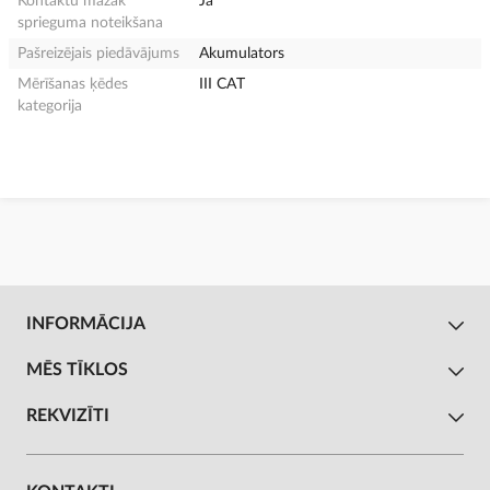
Kontaktu mazāk
Jā
sprieguma noteikšana
Pašreizējais piedāvājums
Akumulators
Mērīšanas ķēdes
III CAT
kategorija
INFORMĀCIJA
MĒS TĪKLOS
REKVIZĪTI