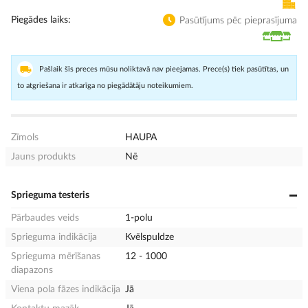
Piegādes laiks
Pasūtījums pēc pieprasījuma
Pašlaik šīs preces mūsu noliktavā nav pieejamas. Prece(s) tiek pasūtītas, un
to atgriešana ir atkarīga no piegādātāju noteikumiem.
Zīmols
HAUPA
Jauns produkts
Nē
Sprieguma testeris
Pārbaudes veids
1-polu
Sprieguma indikācija
Kvēlspuldze
Sprieguma mērīšanas
12 - 1000
diapazons
Viena pola fāzes indikācija
Jā