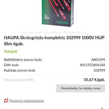
Iet
Īsta prece var atšķirties no attēlā redzamās
uz
HAUPA Skrūvgriežu komplekts 102999 1000V HUP
galerijas
Slim 6gab.
sākumu
BaltikElektro preces kods
A805399
EAN kods
4011923606268
Ražotāja preces kods
102999
55,67 €/gab.
Viesa cena bez PVN
Pierakstieties, lai redzētu cenas
Pievienot salīdzināšanai