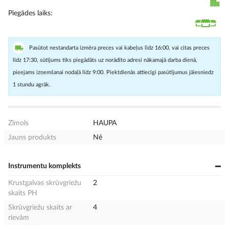
Piegādes laiks
Pasūtot nestandarta izmēra preces vai kabeļus līdz 16:00, vai citas preces
līdz 17:30, sūtījums tiks piegādāts uz norādīto adresi nākamajā darba dienā,
pieejams izņemšanai nodaļā līdz 9:00. Piektdienās attiecīgi pasūtījumus jāiesniedz
1 stundu agrāk.
Zīmols
HAUPA
Jauns produkts
Nē
Instrumentu komplekts
Krustgalvas skrūvgriežu
2
skaits PH
Skrūvgriežu skaits ar
4
rievām