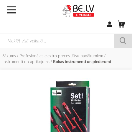
Pierakstīties/
Sākums
Profesionālas elektro preces Jūsu panākumiem
Instrumenti un aprīkojums
Rokas instrumenti un piederumi
Iet
uz
galerijas
beigām