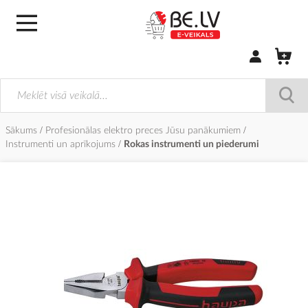
Pierakstīties/
Sākums
Profesionālas elektro preces Jūsu panākumiem
Instrumenti un aprīkojums
Rokas instrumenti un piederumi
Iet
uz
galerijas
beigām