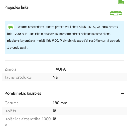
Piegādes laiks
Pasūtot nestandarta izmēra preces vai kabeļus līdz 16:00, vai citas preces
līdz 17:30, sūtījums tiks piegādāts uz norādīto adresi nākamajā darba dienā,
pieejams izņemšanai nodaļā līdz 9:00. Piektdienās attiecīgi pasūtījumus jāiesniedz
1 stundu agrāk.
Zīmols
HAUPA
Jauns produkts
Nē
Kombinētās knaibles
Garums
180 mm
Izolēts
Jā
Izolācijas aizsardzība 1000
Jā
V