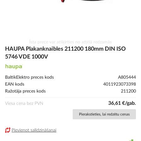
Iet
Īsta prece var atšķirties no attēlā redzamās
uz
HAUPA Plakanknaibles 211200 180mm DIN ISO
galerijas
5746 VDE 1000V
sākumu
BaltikElektro preces kods
A805444
EAN kods
4011923073398
Ražotāja preces kods
211200
36,61 €/gab.
Viesa cena bez PVN
Pierakstieties, lai redzētu cenas
Pievienot salīdzināšanai