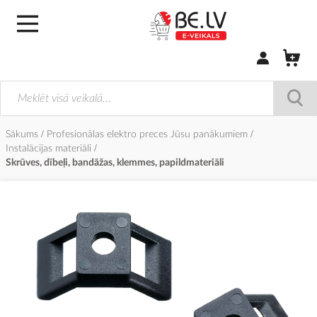
Pierakstīties/
Sākums
Profesionālas elektro preces Jūsu panākumiem
Instalācijas materiāli
Skrūves, dībeļi, bandāžas, klemmes, papildmateriāli
Iet
uz
galerijas
beigām