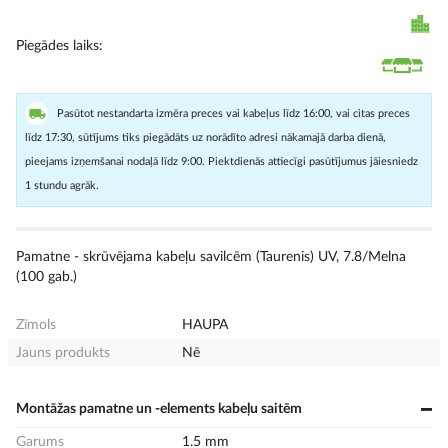
Piegādes laiks
Pasūtot nestandarta izmēra preces vai kabeļus līdz 16:00, vai citas preces
līdz 17:30, sūtījums tiks piegādāts uz norādīto adresi nākamajā darba dienā,
pieejams izņemšanai nodaļā līdz 9:00. Piektdienās attiecīgi pasūtījumus jāiesniedz
1 stundu agrāk.
Pamatne - skrūvējama kabeļu savilcēm (Taurenis) UV, 7.8/Melna
(100 gab.)
Zīmols
HAUPA
Jauns produkts
Nē
Montāžas pamatne un -elements kabeļu saitēm
Garums
1.5 mm