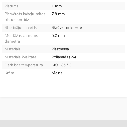
Platums
1 mm
Piemērots kabeļu saites
7.8 mm
platumam līdz
Stiprinājuma veids
Skrūve un kniede
Montāžas caurums
5.2 mm
diametrā
Materiāls
Plastmasa
Materiāla kvalitāte
Poliamīds (PA)
Darbības temperatūra
-40 - 85 °C
Krāsa
Melns