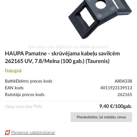
Iet
Īsta prece var atšķirties no attēlā redzamās
uz
HAUPA Pamatne - skrūvējama kabeļu savilcēm
galerijas
262165 UV, 7.8/Melna (100 gab.) (Taurenis)
sākumu
BaltikElektro preces kods
A804338
EAN kods
4011923139513
Ražotāja preces kods
262165
9,40 €/100gab.
Viesa cena bez PVN
Pierakstieties, lai redzētu cenas
Pievienot salīdzināšanai