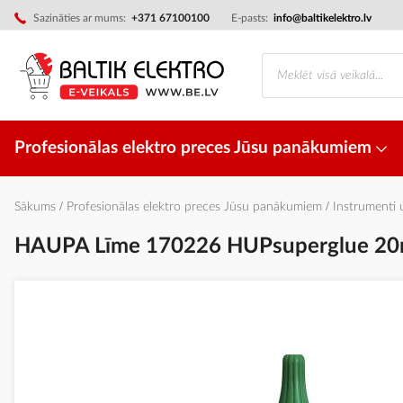
Skip
Sazināties ar mums:
+371 67100100
E-pasts:
info@baltikelektro.lv
to
Content
Profesionālas elektro preces Jūsu panākumiem
Sākums
Profesionālas elektro preces Jūsu panākumiem
Instrumenti
HAUPA Līme 170226 HUPsuperglue 20
Iet
uz
galerijas
beigām