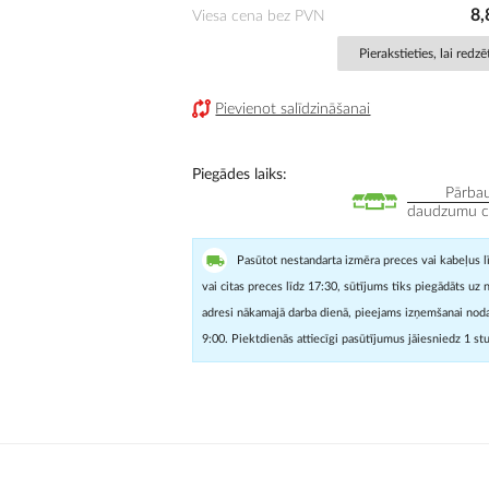
8,
Viesa cena bez PVN
Pierakstieties, lai redz
Pievienot salīdzināšanai
Piegādes laiks
Pārbau
daudzumu cit
Pasūtot nestandarta izmēra preces vai kabeļus l
vai citas preces līdz 17:30, sūtījums tiks piegādāts uz 
adresi nākamajā darba dienā, pieejams izņemšanai noda
9:00. Piektdienās attiecīgi pasūtījumus jāiesniedz 1 st