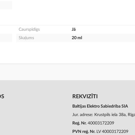
Caurspīdīgs
Jā
Skaļums
20 ml
OS
REKVIZĪTI
Baltijas Elektro Sabiedrība SIA
Jur. adrese: Krustpils iela 38a, Rī
Reģ. Nr.
40003172209
PVN reģ. Nr.
LV 40003172209