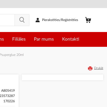
Pierakstīties/Reģistrēties
ms
Filiāles
Par mums
Kontakti
superglue 20ml
Drukāt
A805419
23573287
170226