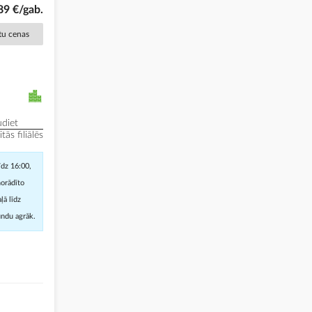
89 €/gab.
ētu cenas
diet
ās filiālēs
īdz 16:00,
norādīto
ļā līdz
undu agrāk.