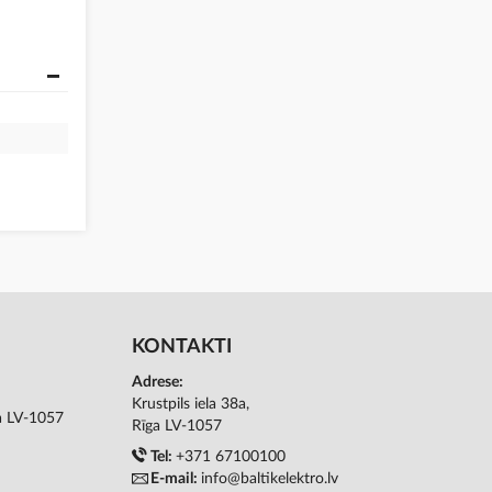
KONTAKTI
Adrese:
Krustpils iela 38a,
ga LV-1057
Rīga LV-1057
Tel:
+371 67100100
E-mail:
info@baltikelektro.lv