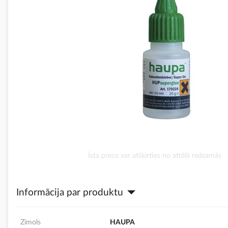
Iet
Īsta prece var atšķirties no attēlā redzamās
uz
galerijas
sākumu
Informācija par produktu
Zīmols
HAUPA