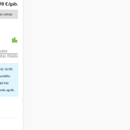
98 €/gab.
ētu cenas
diet
ās filiālēs
īdz 16:00,
norādīto
ļā līdz
undu agrāk.