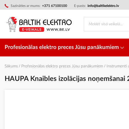
Skip
Sazināties ar mums:
+371 67100100
E-pasts:
info@baltikelektro.lv
to
Content
Profesionālas elektro preces Jūsu panākumiem
Sākums
Profesionālas elektro preces Jūsu panākumiem
Instrumenti
HAUPA Knaibles izolācijas noņemšanai
Iet
uz
galerijas
beigām