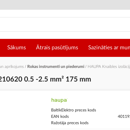
Sākums
Ātrais pasūtījums
Sazināties ar mu
 un aprīkojums
Rokas instrumenti un piederumi
HAUPA Knaibles izolāc
 210620 0.5 -2.5 mm² 175 mm
BaltikElektro preces kods
EAN kods
40119
Ražotāja preces kods