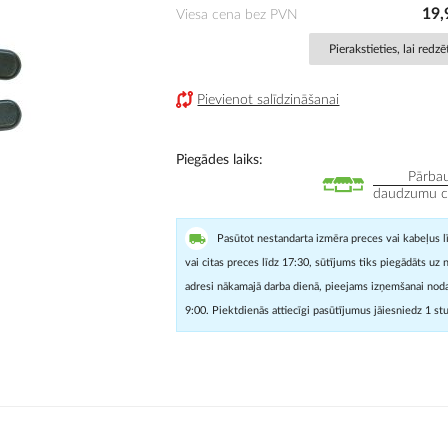
19,
Viesa cena bez PVN
Pierakstieties, lai redz
Pievienot salīdzināšanai
Piegādes laiks
Pārbau
daudzumu cit
Pasūtot nestandarta izmēra preces vai kabeļus l
vai citas preces līdz 17:30, sūtījums tiks piegādāts uz 
adresi nākamajā darba dienā, pieejams izņemšanai noda
9:00. Piektdienās attiecīgi pasūtījumus jāiesniedz 1 st