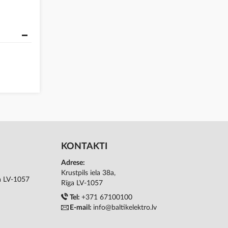
KONTAKTI
Adrese:
Krustpils iela 38a,
ga LV-1057
Rīga LV-1057
Tel:
+371 67100100
E-mail:
info@baltikelektro.lv