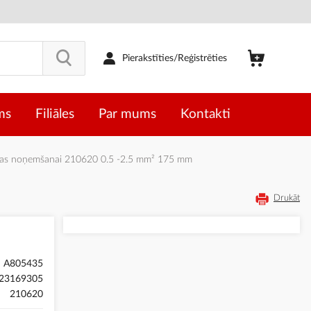
Pierakstīties/Reģistrēties
ms
Filiāles
Par mums
Kontakti
ijas noņemšanai 210620 0.5 -2.5 mm² 175 mm
Drukāt
A805435
23169305
210620