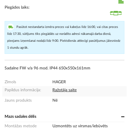
Piegādes laiks
Pasūtot nestandarta izmēra preces vai kabeļus līdz 16:00, vai citas preces
līdz 17:30, sūtījums tiks piegādāts uz norādīto adresi nākamajā darba dienā,
pieejams izņemšanai nodaļā līdz 9:00. Piektdienās attiecīgi pasūtījumus jāiesniedz
1 stundu agrāk.
Sadalne FW v/a 96 mod. IP44 650x550x161mm
Zīmols
HAGER
Papildus informācija:
Ražotāja saite
Jauns produkts
Nē
Mazs sadales dēlis
Montāžas metode
Uzmontēts uz virsmas/iebūvēts