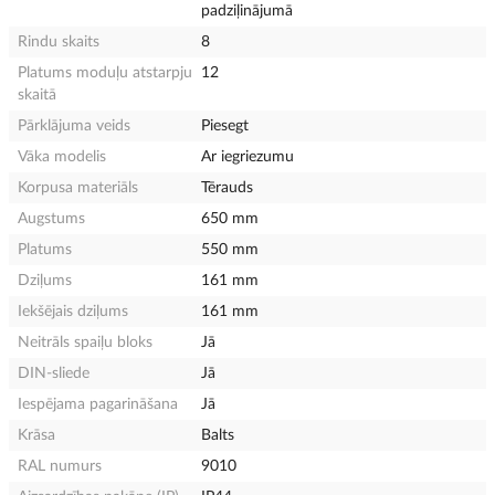
padziļinājumā
Rindu skaits
8
Platums moduļu atstarpju
12
skaitā
Pārklājuma veids
Piesegt
Vāka modelis
Ar iegriezumu
Korpusa materiāls
Tērauds
Augstums
650 mm
Platums
550 mm
Dziļums
161 mm
Iekšējais dziļums
161 mm
Neitrāls spaiļu bloks
Jā
DIN-sliede
Jā
Iespējama pagarināšana
Jā
Krāsa
Balts
RAL numurs
9010