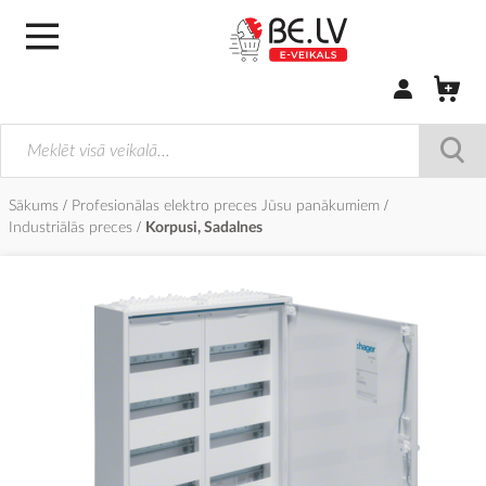
Pierakstīties/
Sākums
Profesionālas elektro preces Jūsu panākumiem
Industriālās preces
Korpusi, Sadalnes
Iet
uz
galerijas
beigām