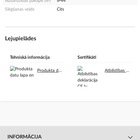
Aizsardzības pakāpe (IP)
IP44
Slēgšanas veids
Cits
Lejupielādes
Tehniskā informācija
Sertifikāti
Produkta datu lapa en.pdf
Atbilstības deklarācija CE lv.pdf
INFORMĀCIJA