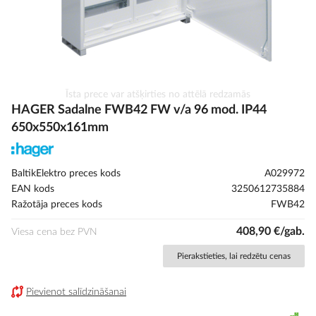
Iet
Īsta prece var atšķirties no attēlā redzamās
uz
HAGER Sadalne FWB42 FW v/a 96 mod. IP44
galerijas
650x550x161mm
sākumu
BaltikElektro preces kods
A029972
EAN kods
3250612735884
Ražotāja preces kods
FWB42
408,90 €/gab.
Viesa cena bez PVN
Pierakstieties, lai redzētu cenas
Pievienot salīdzināšanai