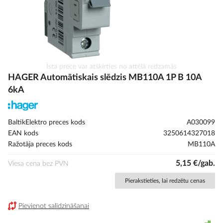
Iet
Īsta prece var atšķirties no attēlā redzamās
uz
HAGER Automātiskais slēdzis MB110A 1P B 10A
galerijas
6kA
sākumu
BaltikElektro preces kods
A030099
EAN kods
3250614327018
Ražotāja preces kods
MB110A
5,15 €/gab.
Viesa cena bez PVN
Pierakstieties, lai redzētu cenas
Pievienot salīdzināšanai