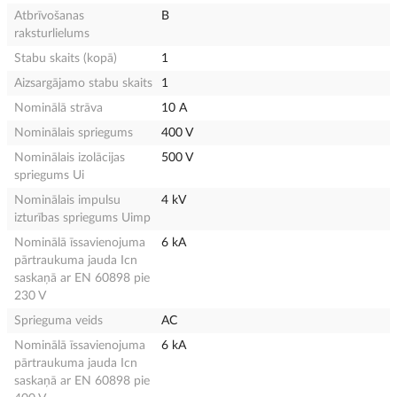
Atbrīvošanas
B
raksturlielums
Stabu skaits (kopā)
1
Aizsargājamo stabu skaits
1
Nominālā strāva
10 A
Nominālais spriegums
400 V
Nominālais izolācijas
500 V
spriegums Ui
Nominālais impulsu
4 kV
izturības spriegums Uimp
Nominālā īssavienojuma
6 kA
pārtraukuma jauda Icn
saskaņā ar EN 60898 pie
230 V
Sprieguma veids
AC
Nominālā īssavienojuma
6 kA
pārtraukuma jauda Icn
saskaņā ar EN 60898 pie