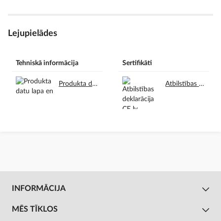
Lejupielādes
Tehniskā informācija
Sertifikāti
Produkta datu lapa en.pdf
Atbilstības deklarācija CE lv.pdf
INFORMĀCIJA
MĒS TĪKLOS