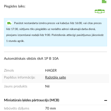
Piegādes laiks
Pasūtot nestandarta izmēra preces vai kabeļus līdz 16:00, vai citas preces
līdz 17:30, sūtījums tiks piegādāts uz norādīto adresi nākamajā darba dienā,
pieejams izņemšanai nodaļā līdz 9:00. Piektdienās attiecīgi pasūtījumus jāiesniedz
1 stundu agrāk.
Automātiskais slēdzis 6kA 1P B 10A
Zīmols
HAGER
Papildus informācija:
Ražotāja saite
Jauns produkts
Nē
Miniatūrais ķēdes pārtraucējs (MCB)
Iebūvēts dziļums
70 mm