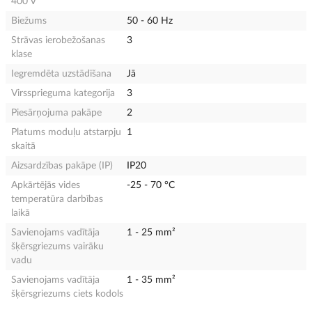
400 V
Biežums
50 - 60 Hz
Strāvas ierobežošanas
3
klase
Iegremdēta uzstādīšana
Jā
Virssprieguma kategorija
3
Piesārņojuma pakāpe
2
Platums moduļu atstarpju
1
skaitā
Aizsardzības pakāpe (IP)
IP20
Apkārtējās vides
-25 - 70 °C
temperatūra darbības
laikā
Savienojams vadītāja
1 - 25 mm²
šķērsgriezums vairāku
vadu
Savienojams vadītāja
1 - 35 mm²
šķērsgriezums ciets kodols