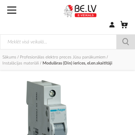
Pierakstīties/
Sākums
Profesionālas elektro preces Jūsu panākumiem
Instalācijas materiāli
Modulāras (Din) ierīces, el.en.skaitītāji
Iet
uz
galerijas
beigām