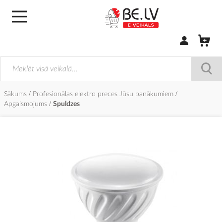
Pierakstīties/
Sākums
Profesionālas elektro preces Jūsu panākumiem
Apgaismojums
Spuldzes
Iet
uz
galerijas
beigām