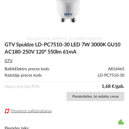
Iet
Īsta prece var atšķirties no attēlā redzamās
uz
GTV Spuldze LD-PC7510-30 LED 7W 3000K GU10
galerijas
AC180-250V 120° 550lm 61mA
sākumu
GTV
BaltikElektro preces kods
A816465
Ražotāja preces kods
LD-PC7510-30
1,68 €/gab.
Viesa cena bez PVN
Pierakstieties, lai redzētu cenas
Pievienot salīdzināšanai
Piegādes laiks