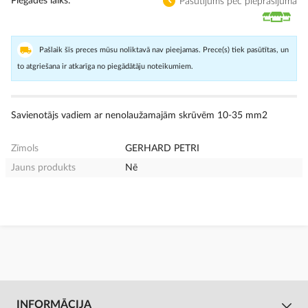
Piegādes laiks
Pasūtījums pēc pieprasījuma
Pašlaik šīs preces mūsu noliktavā nav pieejamas. Prece(s) tiek pasūtītas, un
to atgriešana ir atkarīga no piegādātāju noteikumiem.
Savienotājs vadiem ar nenolaužamajām skrūvēm 10-35 mm2
Zīmols
GERHARD PETRI
Jauns produkts
Nē
INFORMĀCIJA