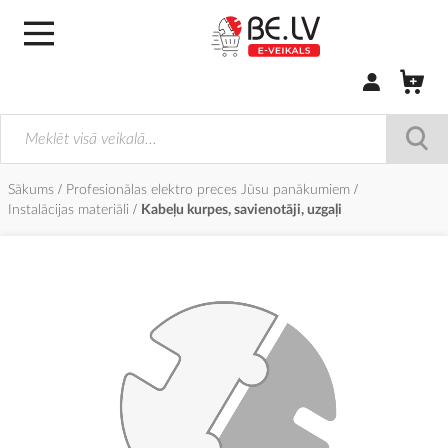
Pierakstīties/
Sākums
Profesionālas elektro preces Jūsu panākumiem
Instalācijas materiāli
Kabeļu kurpes, savienotāji, uzgaļi
Iet
uz
galerijas
beigām