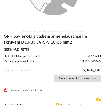
Iet
Īsta prece var atšķirties no attēlā redzamās
uz
GPH Savienotājs vadiem ar nenolaužamajām
galerijas
skrūvēm D10-35 SV-S-V 10-35 mm2
sākumu
GERHARD PETRI
BaltikElektro preces kods
A778711
Ražotāja preces kods
D10-35 SV-S-V
5,06 €/gab.
Viesa cena bez PVN
Pierakstieties, lai redzētu cenas
Pievienot salīdzināšanai