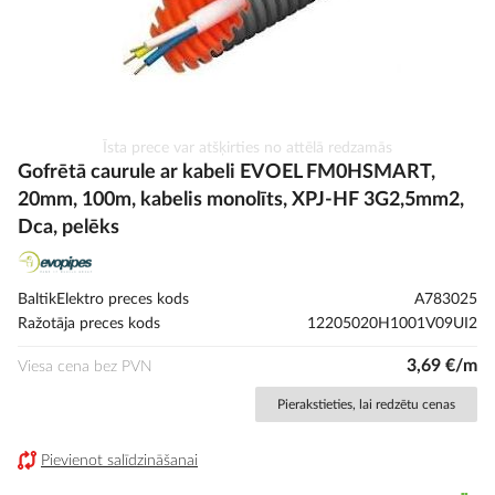
Iet
Īsta prece var atšķirties no attēlā redzamās
uz
Gofrētā caurule ar kabeli EVOEL FM­0H­SMART,
galerijas
20mm, 100m, kabelis monolīts, XPJ-HF 3G2,5mm2,
sākumu
Dca, pelēks
BaltikElektro preces kods
A783025
Ražotāja preces kods
12205020H1001V09UI2
3,69 €/m
Viesa cena bez PVN
Pierakstieties, lai redzētu cenas
Pievienot salīdzināšanai