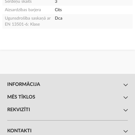
Serdeņu skaits
3
Aizsardzības barjera
Cits
Ugunsdrošība saskaņā ar
Dca
EN 13501-6: Klase
INFORMĀCIJA
MĒS TĪKLOS
REKVIZĪTI
KONTAKTI