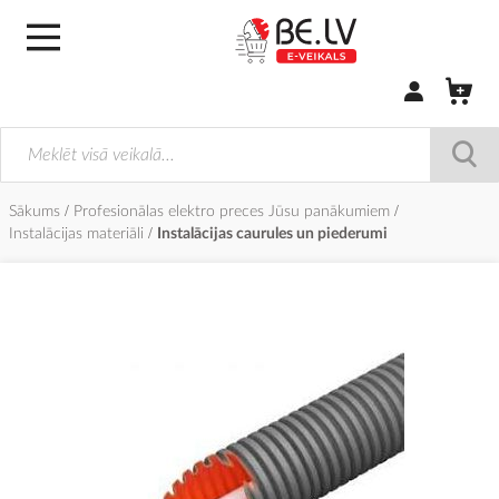
Pierakstīties/
Sākums
Profesionālas elektro preces Jūsu panākumiem
Instalācijas materiāli
Instalācijas caurules un piederumi
Iet
uz
galerijas
beigām