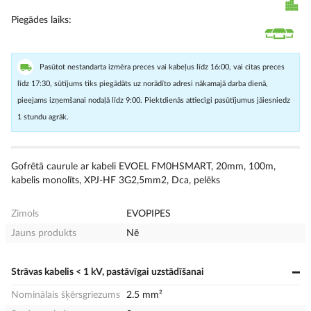
Piegādes laiks
Pasūtot nestandarta izmēra preces vai kabeļus līdz 16:00, vai citas preces
līdz 17:30, sūtījums tiks piegādāts uz norādīto adresi nākamajā darba dienā,
pieejams izņemšanai nodaļā līdz 9:00. Piektdienās attiecīgi pasūtījumus jāiesniedz
1 stundu agrāk.
Gofrētā caurule ar kabeli EVOEL FM­0H­SMART, 20mm, 100m,
kabelis monolīts, XPJ-HF 3G2,5mm2, Dca, pelēks
Zīmols
EVOPIPES
Jauns produkts
Nē
Strāvas kabelis < 1 kV, pastāvīgai uzstādīšanai
Nominālais šķērsgriezums
2.5 mm²