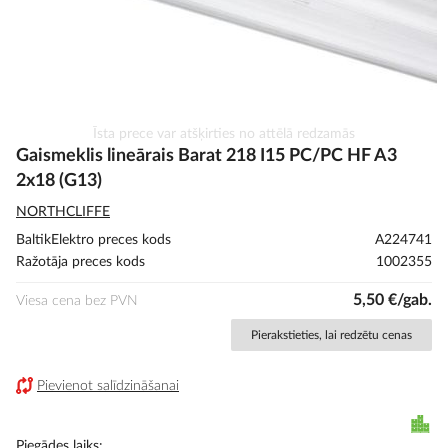
Iet
Īsta prece var atšķirties no attēlā redzamās
uz
Gaismeklis lineārais Barat 218 I15 PC/PC HF A3
galerijas
2x18 (G13)
sākumu
NORTHCLIFFE
BaltikElektro preces kods
A224741
Ražotāja preces kods
1002355
5,50 €/gab.
Viesa cena bez PVN
Pierakstieties, lai redzētu cenas
Pievienot salīdzināšanai
Piegādes laiks