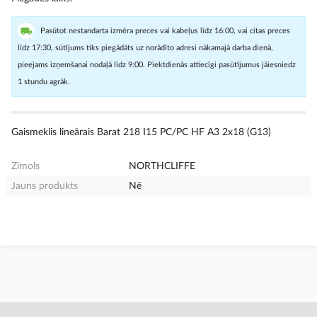
Pasūtot nestandarta izmēra preces vai kabeļus līdz 16:00, vai citas preces
līdz 17:30, sūtījums tiks piegādāts uz norādīto adresi nākamajā darba dienā,
pieejams izņemšanai nodaļā līdz 9:00. Piektdienās attiecīgi pasūtījumus jāiesniedz
1 stundu agrāk.
Gaismeklis lineārais Barat 218 I15 PC/PC HF A3 2x18 (G13)
Zīmols
NORTHCLIFFE
Jauns produkts
Nē