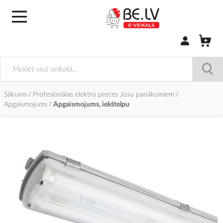
Pierakstīties/
Sākums
Profesionālas elektro preces Jūsu panākumiem
Apgaismojums
Apgaismojums, iekštelpu
Iet
uz
galerijas
beigām