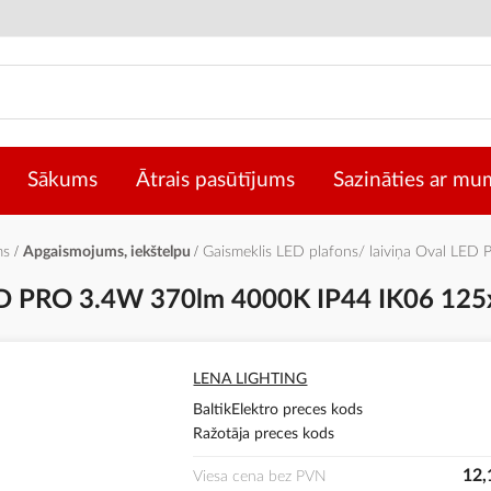
Sākums
Ātrais pasūtījums
Sazināties ar mu
ms
Apgaismojums, iekštelpu
Gaismeklis LED plafons/ laiviņa Oval L
 LED PRO 3.4W 370lm 4000K IP44 IK06 12
LENA LIGHTING
BaltikElektro preces kods
Ražotāja preces kods
12,
Viesa cena bez PVN