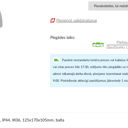
Pierakstieties, lai redz
Pievienot salīdzināšanai
Piegādes laiks
Pārbau
daudzumu cit
Pasūtot nestandarta izmēra preces vai kabeļus l
vai citas preces līdz 17:30, sūtījums tiks piegādāts uz 
adresi nākamajā darba dienā, pieejams izņemšanai noda
9:00. Piektdienās attiecīgi pasūtījumus jāiesniedz 1 st
K, IP44, IK06, 125x170x105mm, balta