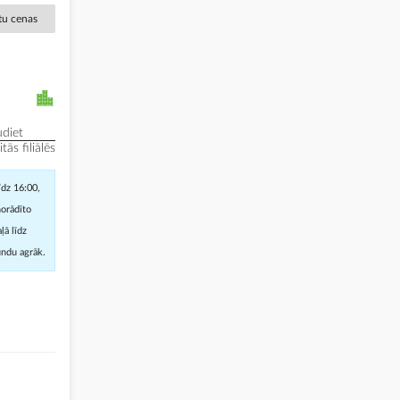
ētu cenas
diet
ās filiālēs
īdz 16:00,
norādīto
ļā līdz
undu agrāk.