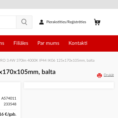
Pierakstīties/Reģistrēties
ms
Filiāles
Par mums
Kontakti
ED PRO 3.4W 370lm 4000K IP44 IK06 125x170x105mm, balta
5x170x105mm, balta
Drukāt
A574011
233548
16 €/gab.