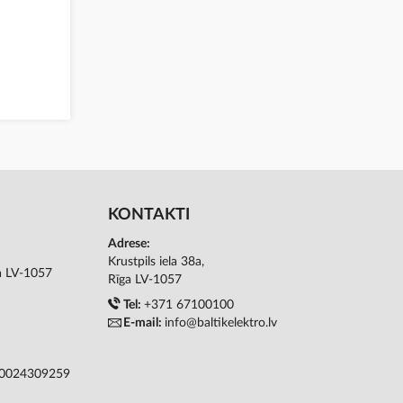
KONTAKTI
Adrese:
Krustpils iela 38a,
ga LV-1057
Rīga LV-1057
Tel:
+371 67100100
E-mail:
info@baltikelektro.lv
50024309259