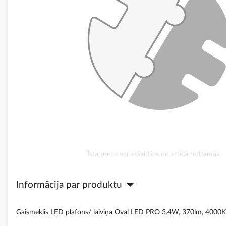
Iet
Īsta prece var atšķirties no attēlā redzamās
uz
galerijas
Informācija par produktu
sākumu
Gaismeklis LED plafons/ laiviņa Oval LED PRO 3.4W, 370lm, 4000