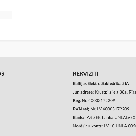
OS
REKVIZĪTI
Baltijas Elektro Sabiedrība SIA
Jur. adrese: Krustpils iela 38a, Rī
Reģ. Nr.
40003172209
PVN reģ. Nr.
LV 40003172209
Banka
: AS SEB banka UNLALV2X
Norēķinu konts: LV 10 UNLA 00