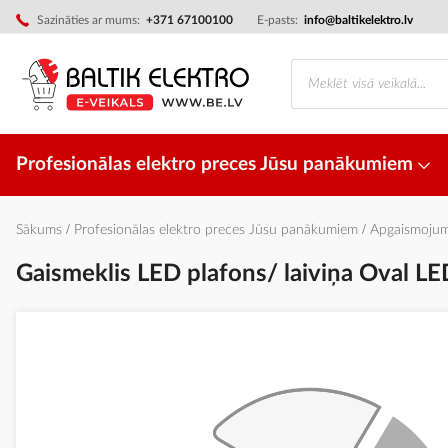
Skip
Sazināties ar mums:
+371 67100100
E-pasts:
info@baltikelektro.lv
to
Content
Profesionālas elektro preces Jūsu panākumiem
Sākums
Profesionālas elektro preces Jūsu panākumiem
Apgaismoju
Gaismeklis LED plafons/ laiviņa Oval
Iet
uz
galerijas
beigām