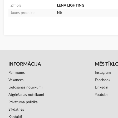
Zīmols
LENA LIGHTING
Jauns produkts
Nē
INFORMĀCIJA
MĒS TĪKL
Par mums
Instagram
Vakances
Facebook
Lietošanas noteikumi
Linkedin
Atgriešanas noteikumi
Youtube
Privātuma politika
Sīkdatnes
Kontakti