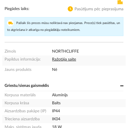
Piegādes laiks
Pasūtījums pēc pieprasījuma
Pašlaik šīs preces mūsu noliktavā nav pieejamas. Prece(s) tiek pasūtītas, un
to atgriešana ir atkarīga no piegādātāju noteikumiem.
Zīmols
NORTHCLIFFE
Papildus informācija:
Ražotāja saite
Jauns produkts
Nē
Griestu/sienas gaismeklis
Korpusa materiāls
Alumīnijs
Korpusa krāsa
Balts
Aizsardzības pakāpe (IP)
IP44
Trieciena aizsardzība
IK04
Maks. sistēmas jauda
18 W