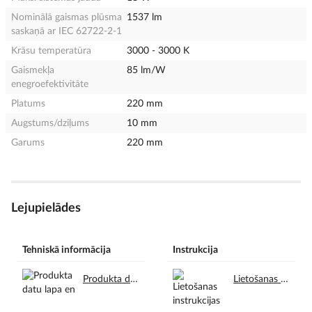
Nominālā gaismas plūsma
1537 lm
saskaņā ar IEC 62722-2-1
Krāsu temperatūra
3000 - 3000 K
Gaismekļa
85 lm/W
enegroefektivitāte
Platums
220 mm
Augstums/dziļums
10 mm
Garums
220 mm
Lejupielādes
Tehniskā informācija
Instrukcija
Produkta datu lapa en.pdf
Lietošanas instrukcijas en.pdf