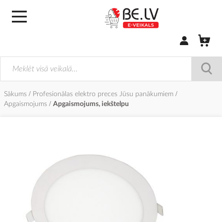
Pierakstīties/
Sākums
Profesionālas elektro preces Jūsu panākumiem
Apgaismojums
Apgaismojums, iekštelpu
Iet
uz
galerijas
beigām