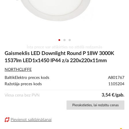
Iet
Īsta prece var atšķirties no attēlā redzamās
uz
Gaismeklis LED Downlight Round P 18W 3000K
galerijas
1537lm LED1x1450 IP44 z/a 220x220x11mm
sākumu
NORTHCLIFFE
BaltikElektro preces kods
A801767
Ražotāja preces kods
1105204
3,54 €/gab.
Viesa cena bez PVN
Pierakstieties, lai redzētu cenas
Pievienot salīdzināšanai