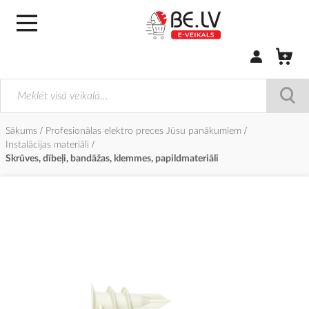
Pierakstīties/
Sākums
Profesionālas elektro preces Jūsu panākumiem
Instalācijas materiāli
Skrūves, dībeļi, bandāžas, klemmes, papildmateriāli
Iet
uz
galerijas
beigām