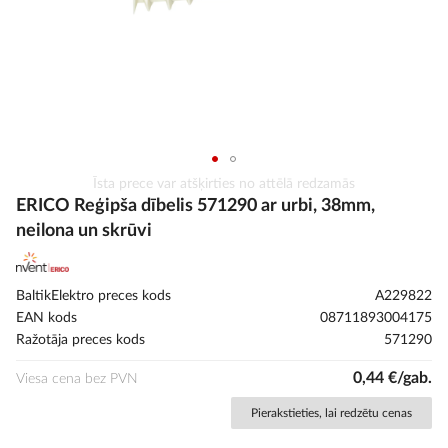
Iet
Īsta prece var atšķirties no attēlā redzamās
uz
ERICO Reģipša dībelis 571290 ar urbi, 38mm,
galerijas
neilona un skrūvi
sākumu
BaltikElektro preces kods
A229822
EAN kods
08711893004175
Ražotāja preces kods
571290
0,44 €/gab.
Viesa cena bez PVN
Pierakstieties, lai redzētu cenas