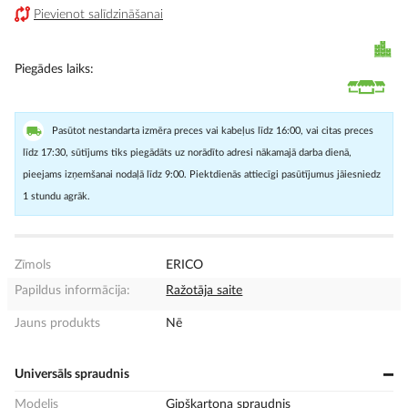
Pievienot salīdzināšanai
Piegādes laiks
Pasūtot nestandarta izmēra preces vai kabeļus līdz 16:00, vai citas preces
līdz 17:30, sūtījums tiks piegādāts uz norādīto adresi nākamajā darba dienā,
pieejams izņemšanai nodaļā līdz 9:00. Piektdienās attiecīgi pasūtījumus jāiesniedz
1 stundu agrāk.
Zīmols
ERICO
Papildus informācija:
Ražotāja saite
Jauns produkts
Nē
Universāls spraudnis
Modelis
Ģipškartona spraudnis