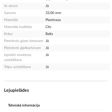
Ar skrūvi
Jā
Garums
33.00 mm
Materiāls
Plastmasa
Materiāla kvalitāte
Cits
Krāsa
Balts
Piemērots gāzes betonam
Jā
Piemērots ģipškartonam
Jā
Iepriekš novietota
Jā
uzstādīšana
Telpu uzstādīšana
Jā
Lejupielādes
Tehniskā informācija