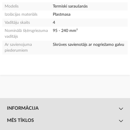
Modelis
Termiski saraušanās
Izolācijas materiāls
Plastmasa
Vadītāju skaits
4
Nominālā šķērsgriezuma
95 - 240 mm²
vadītājs
Ar savienojuma
Skrūves savienotājs ar nogriežamo galvu
piederumiem
INFORMĀCIJA
MĒS TĪKLOS