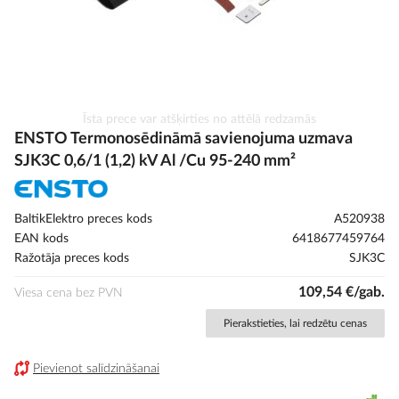
Iet
Īsta prece var atšķirties no attēlā redzamās
uz
ENSTO Termonosēdināmā savienojuma uzmava
galerijas
SJK3C 0,6/1 (1,2) kV Al /Cu 95-240 mm²
sākumu
BaltikElektro preces kods
A520938
EAN kods
6418677459764
Ražotāja preces kods
SJK3C
109,54 €/gab.
Viesa cena bez PVN
Pierakstieties, lai redzētu cenas
Pievienot salīdzināšanai