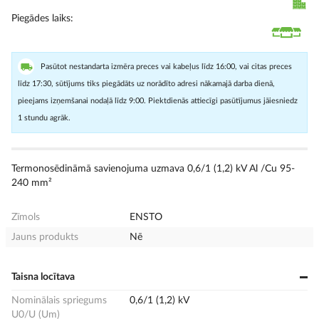
Piegādes laiks
Pasūtot nestandarta izmēra preces vai kabeļus līdz 16:00, vai citas preces
līdz 17:30, sūtījums tiks piegādāts uz norādīto adresi nākamajā darba dienā,
pieejams izņemšanai nodaļā līdz 9:00. Piektdienās attiecīgi pasūtījumus jāiesniedz
1 stundu agrāk.
Termonosēdināmā savienojuma uzmava 0,6/1 (1,2) kV Al /Cu 95-
240 mm²
Zīmols
ENSTO
Jauns produkts
Nē
Taisna locītava
Nominālais spriegums
0,6/1 (1,2) kV
U0/U (Um)