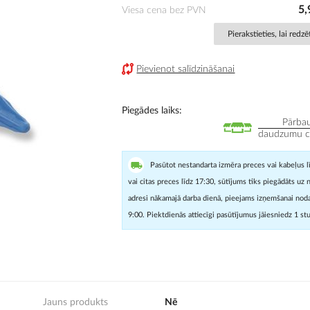
5,
Viesa cena bez PVN
Pierakstieties, lai redz
Pievienot salīdzināšanai
Piegādes laiks
Pārbau
daudzumu cit
Pasūtot nestandarta izmēra preces vai kabeļus l
vai citas preces līdz 17:30, sūtījums tiks piegādāts uz 
adresi nākamajā darba dienā, pieejams izņemšanai noda
9:00. Piektdienās attiecīgi pasūtījumus jāiesniedz 1 st
Jauns produkts
Nē