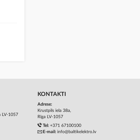
KONTAKTI
Adrese:
Krustpils iela 38a,
ga LV-1057
Rīga LV-1057
Tel:
+371 67100100
E-mail:
info@baltikelektro.lv