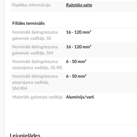
Papildus informācija:
Ražotāja saite
Filiāles terminālis
Nominālā šķērsgriezuma
16 - 120 mm²
galvenais vadītājs, SE
Nominālā šķērsgriezuma
16 - 120 mm²
galvenais vadītājs, SM
Nominālā šķērsgriezuma
6 - 50 mm²
atzarojuma vadītājs, SE/RE
Nominālā šķērsgriezuma
6 - 50 mm²
atzarojuma vadītājs,
SM/RM
Materiāls galvenais vadītājs
Alumīnijs/varš
Lejupielādes