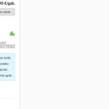
90 €/gab.
ētu cenas
diet
ās filiālēs
īdz 16:00,
norādīto
ļā līdz
undu agrāk.