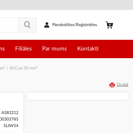
Pierakstīties/Reģistrēties
ms
Filiāles
Par mums
Kontakti
mm² / Al/Cu6-50 mm²
Drukāt
A383212
00303785
SLIW54