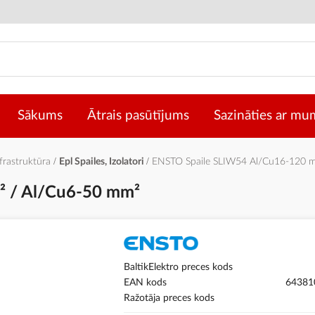
Sākums
Ātrais pasūtījums
Sazināties ar mu
nfrastruktūra
Epl Spailes, Izolatori
ENSTO Spaile SLIW54 Al/Cu16-120 
² / Al/Cu6-50 mm²
BaltikElektro preces kods
EAN kods
64381
Ražotāja preces kods