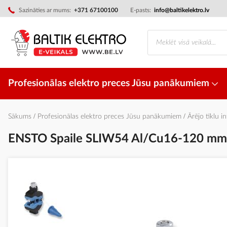
Skip
Sazināties ar mums:
+371 67100100
E-pasts:
info@baltikelektro.lv
to
Content
Profesionālas elektro preces Jūsu panākumiem
Sākums
Profesionālas elektro preces Jūsu panākumiem
Ārējo tīklu i
ENSTO Spaile SLIW54 Al/Cu16-120 mm
Iet
uz
galerijas
beigām