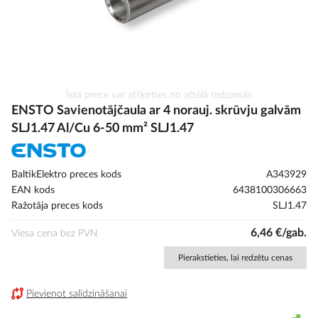
Iet
Īsta prece var atšķirties no attēlā redzamās
uz
ENSTO Savienotājčaula ar 4 norauj. skrūvju galvām
galerijas
SLJ1.47 Al/Cu 6-50 mm² SLJ1.47
sākumu
BaltikElektro preces kods
A343929
EAN kods
6438100306663
Ražotāja preces kods
SLJ1.47
6,46 €/gab.
Viesa cena bez PVN
Pierakstieties, lai redzētu cenas
Pievienot salīdzināšanai