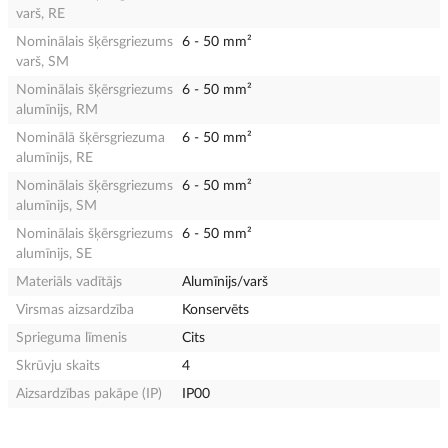
varš, RE
Nominālais šķērsgriezums
6 - 50 mm²
varš, SM
Nominālais šķērsgriezums
6 - 50 mm²
alumīnijs, RM
Nominālā šķērsgriezuma
6 - 50 mm²
alumīnijs, RE
Nominālais šķērsgriezums
6 - 50 mm²
alumīnijs, SM
Nominālais šķērsgriezums
6 - 50 mm²
alumīnijs, SE
Materiāls vadītājs
Alumīnijs/varš
Virsmas aizsardzība
Konservēts
Sprieguma līmenis
Cits
Skrūvju skaits
4
Aizsardzības pakāpe (IP)
IP00