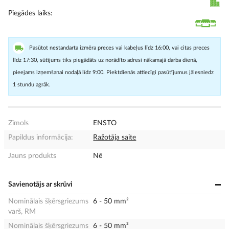
Piegādes laiks
Pasūtot nestandarta izmēra preces vai kabeļus līdz 16:00, vai citas preces
līdz 17:30, sūtījums tiks piegādāts uz norādīto adresi nākamajā darba dienā,
pieejams izņemšanai nodaļā līdz 9:00. Piektdienās attiecīgi pasūtījumus jāiesniedz
1 stundu agrāk.
Zīmols
ENSTO
Papildus informācija:
Ražotāja saite
Jauns produkts
Nē
Savienotājs ar skrūvi
Nominālais šķērsgriezums
6 - 50 mm²
varš, RM
Nominālais šķērsgriezums
6 - 50 mm²