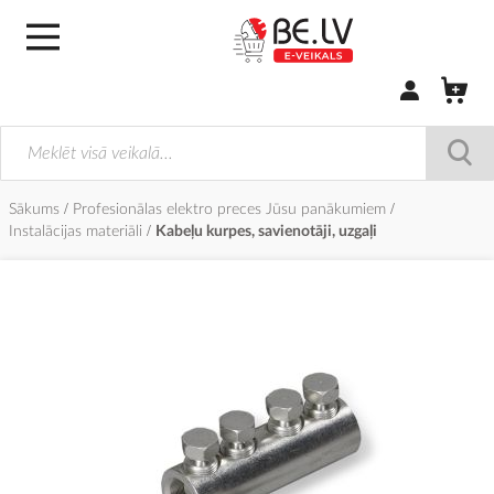
Pierakstīties/
Sākums
Profesionālas elektro preces Jūsu panākumiem
Instalācijas materiāli
Kabeļu kurpes, savienotāji, uzgaļi
Iet
uz
galerijas
beigām