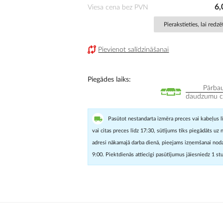
6,
Viesa cena bez PVN
Pierakstieties, lai redz
Pievienot salīdzināšanai
Piegādes laiks
Pārbau
daudzumu cit
Pasūtot nestandarta izmēra preces vai kabeļus l
vai citas preces līdz 17:30, sūtījums tiks piegādāts uz 
adresi nākamajā darba dienā, pieejams izņemšanai noda
9:00. Piektdienās attiecīgi pasūtījumus jāiesniedz 1 st