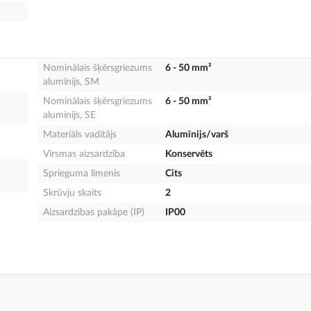
Nominālais šķērsgriezums
6 - 50 mm²
alumīnijs, SM
Nominālais šķērsgriezums
6 - 50 mm²
alumīnijs, SE
Materiāls vadītājs
Alumīnijs/varš
Virsmas aizsardzība
Konservēts
Sprieguma līmenis
Cits
Skrūvju skaits
2
Aizsardzības pakāpe (IP)
IP00