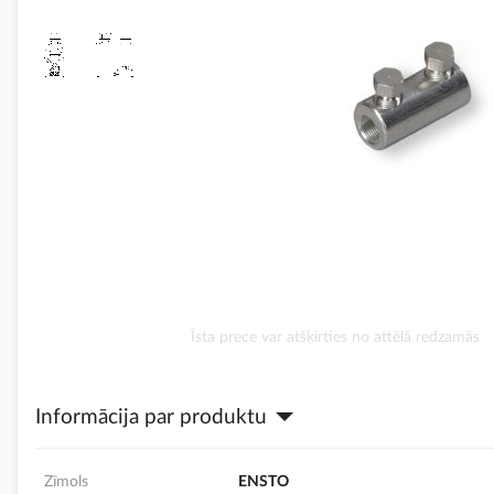
Iet
Īsta prece var atšķirties no attēlā redzamās
uz
galerijas
sākumu
Informācija par produktu
Zīmols
ENSTO