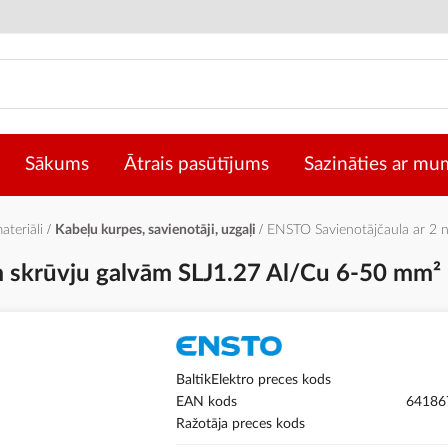
Sākums
Ātrais pasūtījums
Sazināties ar mu
materiāli
Kabeļu kurpes, savienotāji, uzgaļi
ENSTO Savienotājčaula ar 2 
 skrūvju galvām SLJ1.27 Al/Cu 6-50 mm²
BaltikElektro preces kods
EAN kods
64186
Ražotāja preces kods