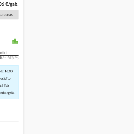
06 €/gab.
ētu cenas
diet
ās filiālēs
īdz 16:00,
norādīto
ļā līdz
undu agrāk.