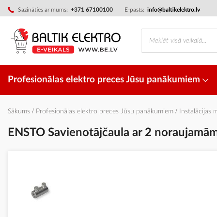
Skip
Sazināties ar mums:
+371 67100100
E-pasts:
info@baltikelektro.lv
to
Content
Profesionālas elektro preces Jūsu panākumiem
Sākums
Profesionālas elektro preces Jūsu panākumiem
Instalācijas 
ENSTO Savienotājčaula ar 2 noraujamām
Iet
uz
galerijas
beigām