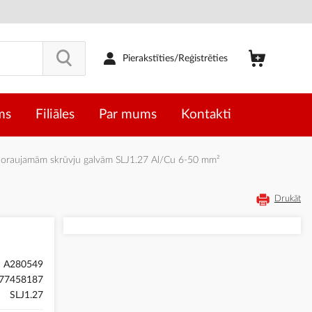
Pierakstīties/Reģistrēties
ms
Filiāles
Par mums
Kontakti
noraujamām skrūvju galvām SLJ1.27 Al/Cu 6-50 mm²
Drukāt
A280549
77458187
SLJ1.27