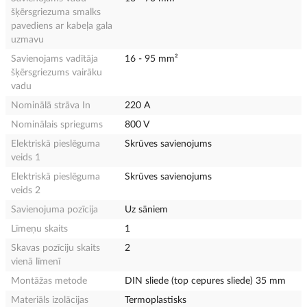
šķērsgriezuma smalks
pavediens ar kabeļa gala
uzmavu
Savienojams vadītāja
16 - 95 mm²
šķērsgriezums vairāku
vadu
Nominālā strāva In
220 A
Nominālais spriegums
800 V
Elektriskā pieslēguma
Skrūves savienojums
veids 1
Elektriskā pieslēguma
Skrūves savienojums
veids 2
Savienojuma pozīcija
Uz sāniem
Līmeņu skaits
1
Skavas pozīciju skaits
2
vienā līmenī
Montāžas metode
DIN sliede (top cepures sliede) 35 mm
Materiāls izolācijas
Termoplastisks