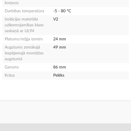
korpuss
Darbības temperatūra
-5 - 80 °C
Izolācijas materiāla
V2
uzliesmojamības klase
saskaņā ar UL94
Platums/režģa izmērs
24 mm
Augstums zemākajā
49 mm
iespējamajā montāžas
augstumā
Garums
86 mm
Krāsa
Pelēks