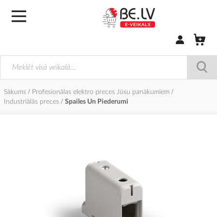
Pierakstīties/
Sākums
Profesionālas elektro preces Jūsu panākumiem
Industriālās preces
Spailes Un Piederumi
Iet
uz
galerijas
beigām