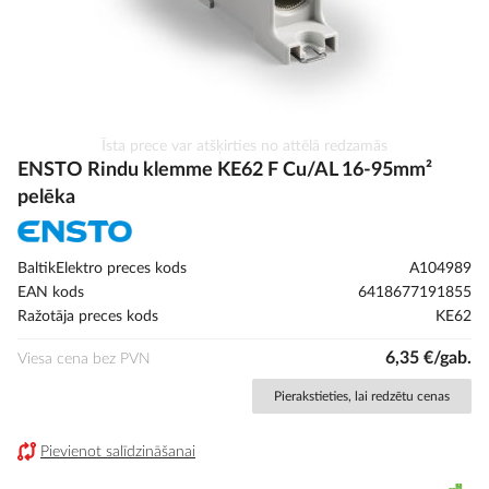
Iet
Īsta prece var atšķirties no attēlā redzamās
uz
ENSTO Rindu klemme KE62 F Cu/AL 16-95mm²
galerijas
pelēka
sākumu
BaltikElektro preces kods
A104989
EAN kods
6418677191855
Ražotāja preces kods
KE62
6,35 €/gab.
Viesa cena bez PVN
Pierakstieties, lai redzētu cenas
Pievienot salīdzināšanai