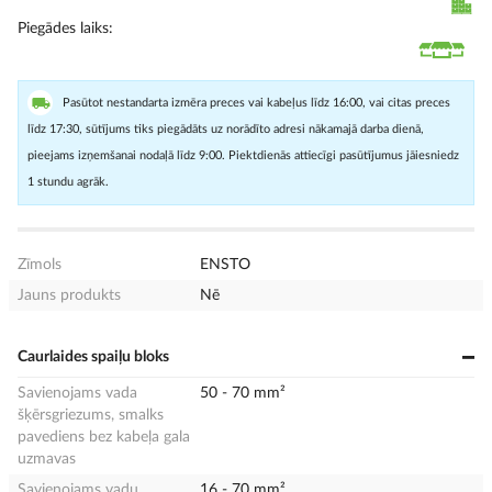
Piegādes laiks
Pasūtot nestandarta izmēra preces vai kabeļus līdz 16:00, vai citas preces
līdz 17:30, sūtījums tiks piegādāts uz norādīto adresi nākamajā darba dienā,
pieejams izņemšanai nodaļā līdz 9:00. Piektdienās attiecīgi pasūtījumus jāiesniedz
1 stundu agrāk.
Zīmols
ENSTO
Jauns produkts
Nē
Caurlaides spaiļu bloks
Savienojams vada
50 - 70 mm²
šķērsgriezums, smalks
pavediens bez kabeļa gala
uzmavas
Savienojams vadu
16 - 70 mm²