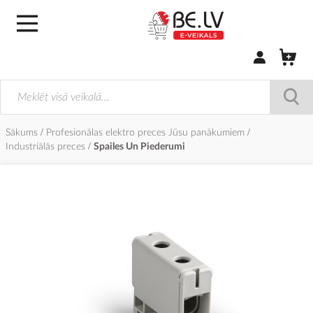
Pierakstīties/
Sākums
Profesionālas elektro preces Jūsu panākumiem
Industriālās preces
Spailes Un Piederumi
Iet
uz
galerijas
beigām