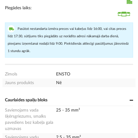
Piegādes laiks
Pasūtot nestandarta izmēra preces vai kabeļus līdz 16:00, vai citas preces
līdz 17:30, sūtījums tiks piegādāts uz norādīto adresi nākamajā darba dienā,
pieejams izņemšanai nodaļā līdz 9:00. Piektdienās attiecīgi pasūtījumus jāiesniedz
1 stundu agrāk.
Zīmols
ENSTO
Jauns produkts
Nē
Caurlaides spaiļu bloks
Savienojams vada
25 - 35 mm²
šķērsgriezums, smalks
pavediens bez kabeļa gala
uzmavas
Savienojams vadu
2.5 - 35 mm²