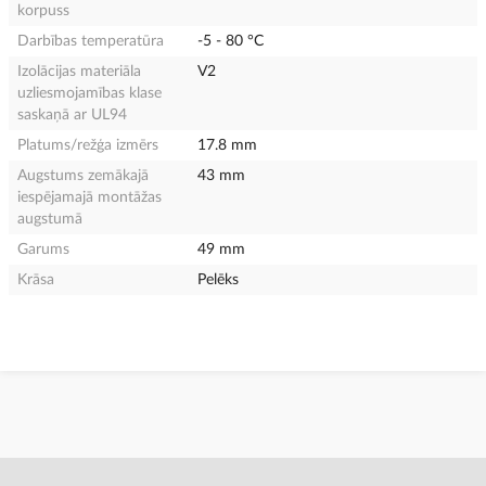
korpuss
Darbības temperatūra
-5 - 80 °C
Izolācijas materiāla
V2
uzliesmojamības klase
saskaņā ar UL94
Platums/režģa izmērs
17.8 mm
Augstums zemākajā
43 mm
iespējamajā montāžas
augstumā
Garums
49 mm
Krāsa
Pelēks