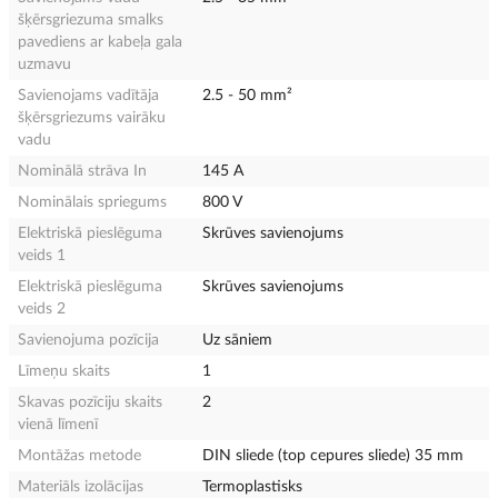
šķērsgriezuma smalks
pavediens ar kabeļa gala
uzmavu
Savienojams vadītāja
2.5 - 50 mm²
šķērsgriezums vairāku
vadu
Nominālā strāva In
145 A
Nominālais spriegums
800 V
Elektriskā pieslēguma
Skrūves savienojums
veids 1
Elektriskā pieslēguma
Skrūves savienojums
veids 2
Savienojuma pozīcija
Uz sāniem
Līmeņu skaits
1
Skavas pozīciju skaits
2
vienā līmenī
Montāžas metode
DIN sliede (top cepures sliede) 35 mm
Materiāls izolācijas
Termoplastisks