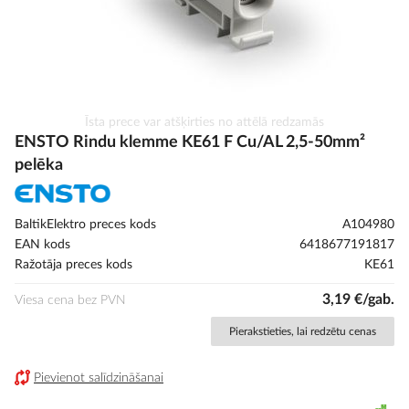
Iet
Īsta prece var atšķirties no attēlā redzamās
uz
ENSTO Rindu klemme KE61 F Cu/AL 2,5-50mm²
galerijas
pelēka
sākumu
BaltikElektro preces kods
A104980
EAN kods
6418677191817
Ražotāja preces kods
KE61
3,19 €/gab.
Viesa cena bez PVN
Pierakstieties, lai redzētu cenas
Pievienot salīdzināšanai