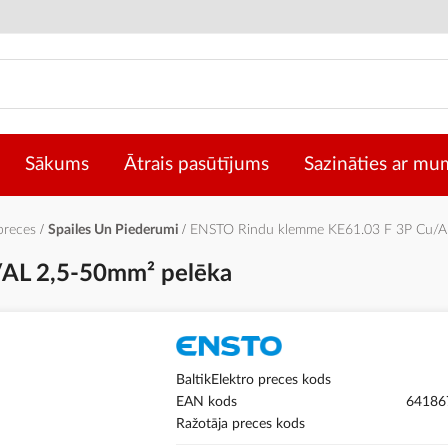
Sākums
Ātrais pasūtījums
Sazināties ar mu
 preces
Spailes Un Piederumi
ENSTO Rindu klemme KE61.03 F 3P Cu/A
AL 2,5-50mm² pelēka
BaltikElektro preces kods
EAN kods
64186
Ražotāja preces kods