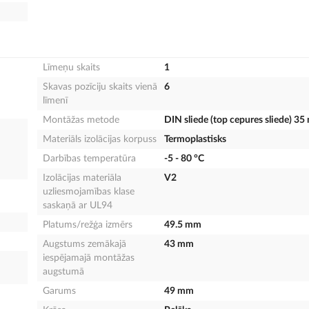
Līmeņu skaits
1
Skavas pozīciju skaits vienā
6
līmenī
Montāžas metode
DIN sliede (top cepures sliede) 3
Materiāls izolācijas korpuss
Termoplastisks
Darbības temperatūra
-5 - 80 °C
Izolācijas materiāla
V2
uzliesmojamības klase
saskaņā ar UL94
Platums/režģa izmērs
49.5 mm
Augstums zemākajā
43 mm
iespējamajā montāžas
augstumā
Garums
49 mm