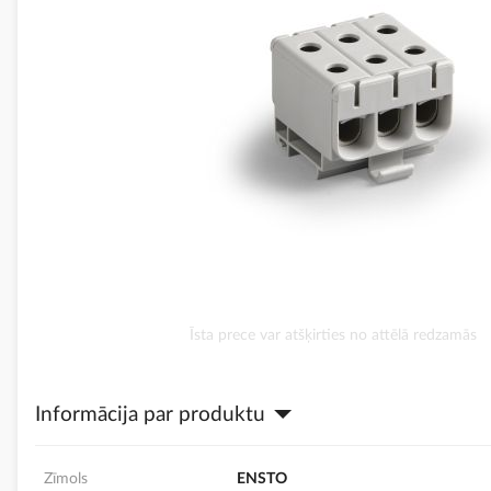
Iet
Īsta prece var atšķirties no attēlā redzamās
uz
galerijas
sākumu
Informācija par produktu
Zīmols
ENSTO