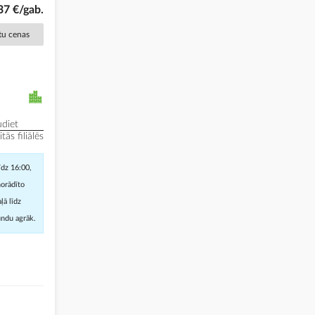
37 €/gab.
ētu cenas
diet
ās filiālēs
īdz 16:00,
norādīto
ļā līdz
undu agrāk.