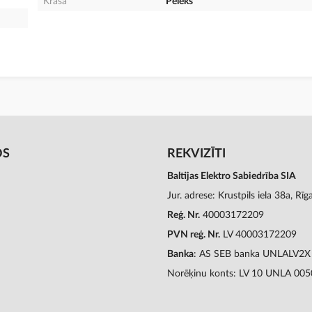
Krāsa
Pelēks
OS
REKVIZĪTI
Baltijas Elektro Sabiedrība SIA
Jur. adrese: Krustpils iela 38a, Rī
Reģ. Nr.
40003172209
PVN reģ. Nr.
LV 40003172209
Banka
: AS SEB banka UNLALV2X
Norēķinu konts: LV 10 UNLA 00