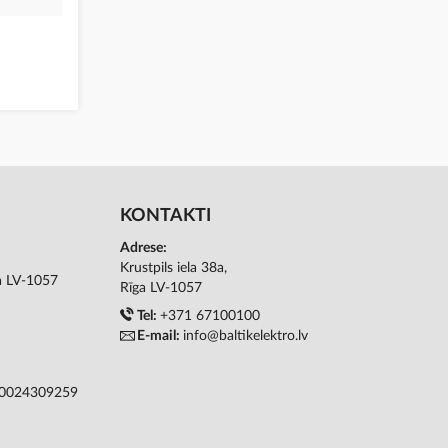
KONTAKTI
Adrese:
Krustpils iela 38a,
ga LV-1057
Rīga LV-1057
Tel:
+371 67100100
E-mail:
info@baltikelektro.lv
50024309259