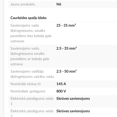
Jauns produkts
Nē
Caurlaides spaiļu bloks
Savienojams vada
25 - 35 mm²
šķērsgriezums, smalks
pavediens bez kabeļa gala
uzmavas
Savienojams vadu
2.5 - 35 mm²
šķērsgriezuma smalks
pavediens ar kabeļa gala
uzmavu
Savienojams vadītāja
2.5 - 50 mm²
šķērsgriezums vairāku vadu
Nominālā strāva In
145 A
Nominālais spriegums
800 V
Elektriskā pieslēguma veids
Skrūves savienojums
1
Elektriskā pieslēguma veids
Skrūves savienojums
2