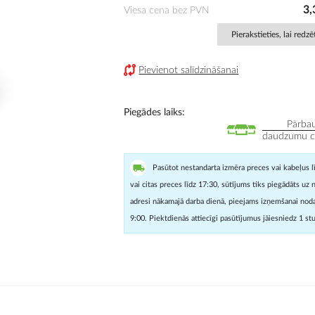
3,
Viesa cena bez PVN
Pierakstieties, lai redz
Pievienot salīdzināšanai
Piegādes laiks
Pārbau
daudzumu cit
Pasūtot nestandarta izmēra preces vai kabeļus l
vai citas preces līdz 17:30, sūtījums tiks piegādāts uz 
adresi nākamajā darba dienā, pieejams izņemšanai noda
9:00. Piektdienās attiecīgi pasūtījumus jāiesniedz 1 st