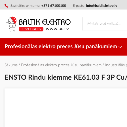
Skip
Sazināties ar mums:
+371 67100100
E-pasts:
info@baltikelektro.lv
to
Content
Profesionālas elektro preces Jūsu panākumiem
Sākums
Profesionālas elektro preces Jūsu panākumiem
Industriālās
ENSTO Rindu klemme KE61.03 F 3P Cu/
Iet
uz
galerijas
beigām