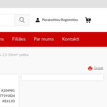
Pierakstīties/Reģistrēties
ms
Filiāles
Par mums
Kontakti
L 2,5-50mm² pelēka
Drukāt
A104981
77191824
KE61.03