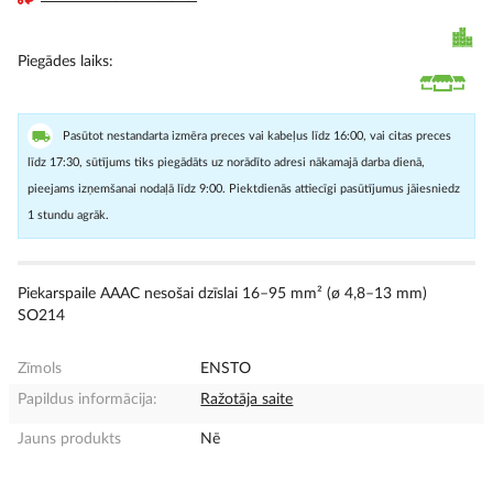
Piegādes laiks
Pasūtot nestandarta izmēra preces vai kabeļus līdz 16:00, vai citas preces
līdz 17:30, sūtījums tiks piegādāts uz norādīto adresi nākamajā darba dienā,
pieejams izņemšanai nodaļā līdz 9:00. Piektdienās attiecīgi pasūtījumus jāiesniedz
1 stundu agrāk.
Piekarspaile AAAC nesošai dzīslai 16–95 mm² (ø 4,8–13 mm)
SO214
Zīmols
ENSTO
Papildus informācija:
Ražotāja saite
Jauns produkts
Nē