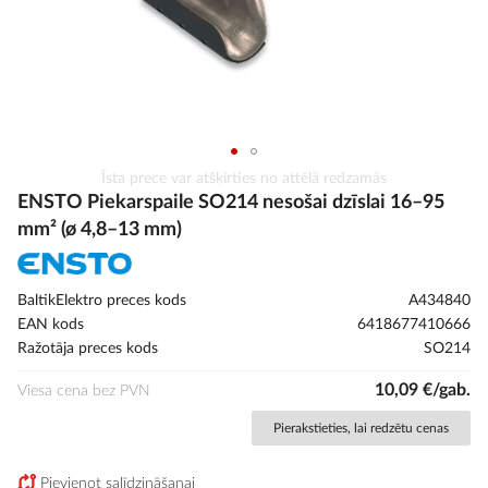
Iet
Īsta prece var atšķirties no attēlā redzamās
uz
ENSTO Piekarspaile SO214 nesošai dzīslai 16–95
galerijas
mm² (ø 4,8–13 mm)
sākumu
BaltikElektro preces kods
A434840
EAN kods
6418677410666
Ražotāja preces kods
SO214
10,09 €/gab.
Viesa cena bez PVN
Pierakstieties, lai redzētu cenas
Pievienot salīdzināšanai