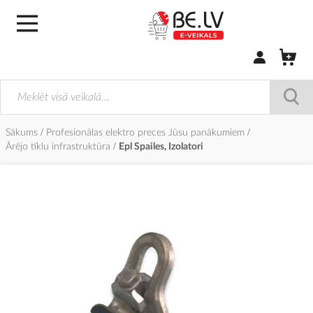
Pierakstīties/
Sākums
Profesionālas elektro preces Jūsu panākumiem
Ārējo tīklu infrastruktūra
Epl Spailes, Izolatori
Iet
uz
galerijas
beigām