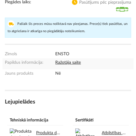
Piegādes laiks
Pasūtījums pēc pieprasījuma
Pašlaik šīs preces mūsu noliktavā nav pieejamas. Prece(s) tiek pasūtītas, un
to atgriešana ir atkarīga no piegādātāju noteikumiem.
Zīmols
ENSTO
Papildus informācija:
Ražotāja saite
Jauns produkts
Nē
Lejupielādes
Tehniskā informācija
Sertifikāti
Produkta datu lapa lv.pdf
Atbilstības deklarācija CE lv.pdf