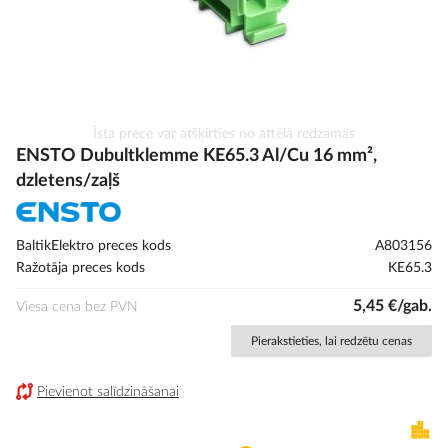
Iet
Īsta prece var atšķirties no attēlā redzamās
uz
ENSTO Dubultklemme KE65.3 Al/Cu 16 mm²,
galerijas
dzletens/zaļš
sākumu
BaltikElektro preces kods
A803156
Ražotāja preces kods
KE65.3
5,45 €/gab.
Viesa cena bez PVN
Pierakstieties, lai redzētu cenas
Pievienot salīdzināšanai