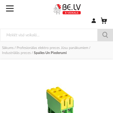
Pierakstīties/
Sākums
Profesionālas elektro preces Jūsu panākumiem
Industriālās preces
Spailes Un Piederumi
Iet
uz
galerijas
beigām