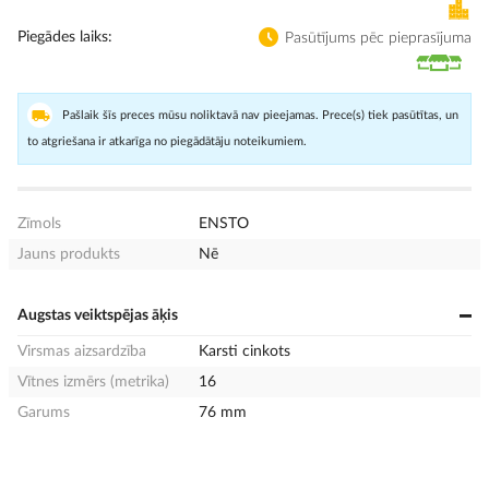
Piegādes laiks
Pasūtījums pēc pieprasījuma
Pašlaik šīs preces mūsu noliktavā nav pieejamas. Prece(s) tiek pasūtītas, un
to atgriešana ir atkarīga no piegādātāju noteikumiem.
Zīmols
ENSTO
Jauns produkts
Nē
Augstas veiktspējas āķis
Virsmas aizsardzība
Karsti cinkots
Vītnes izmērs (metrika)
16
Garums
76 mm