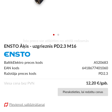
Iet
Īsta prece var atšķirties no attēlā redzamās
uz
ENSTO Āķis - uzgrieznis PD2.3 M16
galerijas
sākumu
BaltikElektro preces kods
A520683
EAN kods
6418677401060
Ražotāja preces kods
PD2.3
12,20 €/gab.
Viesa cena bez PVN
Pierakstieties, lai redzētu cenas
Pievienot salīdzināšanai