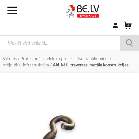
Pierakstīties/
Sākums
Profesionālas elektro preces Jūsu panākumiem
Ārējo tīklu infrastruktūra
Āķi, kāši, traversas, metāla konstrukcijas
Iet
uz
galerijas
beigām