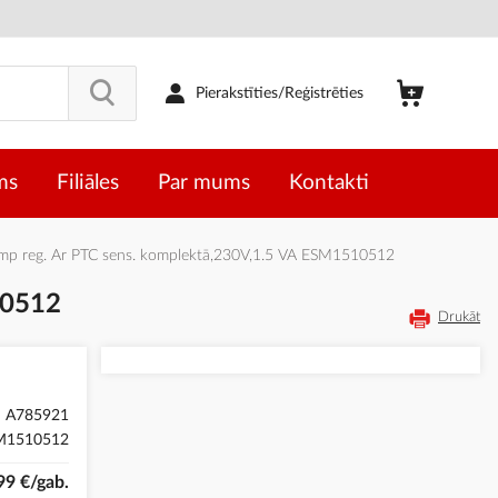
Pierakstīties/Reģistrēties
ms
Filiāles
Par mums
Kontakti
p reg. Ar PTC sens. komplektā,230V,1.5 VA ESM1510512
10512
Drukāt
A785921
M1510512
99 €/gab.