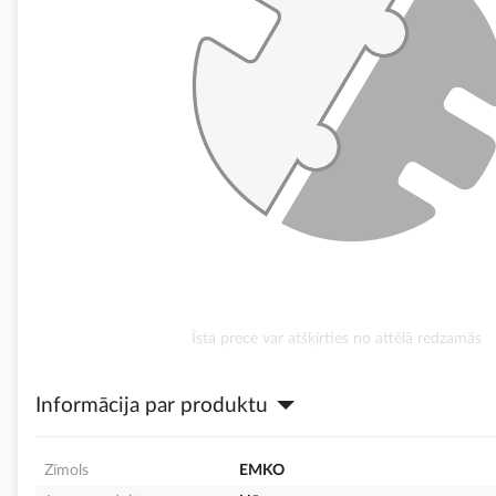
Iet
Īsta prece var atšķirties no attēlā redzamās
uz
galerijas
Informācija par produktu
sākumu
Zīmols
EMKO