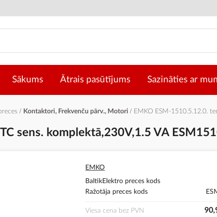
Sākums
Ātrais pasūtījums
Sazināties ar mu
 preces
Kontaktori, Frekvenču pārv., Motori
EMKO ESM-1510.5.12.0. tem
PTC sens. komplektā,230V,1.5 VA ESM15
EMKO
BaltikElektro preces kods
Ražotāja preces kods
ES
90,
Viesa cena bez PVN