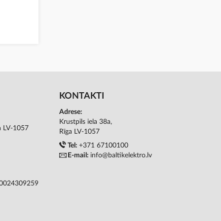
KONTAKTI
Adrese:
Krustpils iela 38a,
ga LV-1057
Rīga LV-1057
Tel:
+371 67100100
E-mail:
info@baltikelektro.lv
50024309259