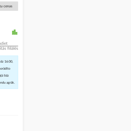
ētu cenas
diet
ās filiālēs
īdz 16:00,
norādīto
ļā līdz
undu agrāk.