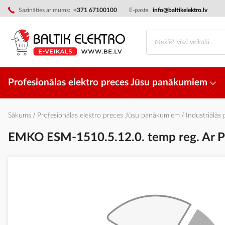
Skip
Sazināties ar mums:
+371 67100100
E-pasts:
info@baltikelektro.lv
to
Content
Profesionālas elektro preces Jūsu panākumiem
Sākums
Profesionālas elektro preces Jūsu panākumiem
Industriālās
EMKO ESM-1510.5.12.0. temp reg. Ar 
Iet
uz
galerijas
beigām