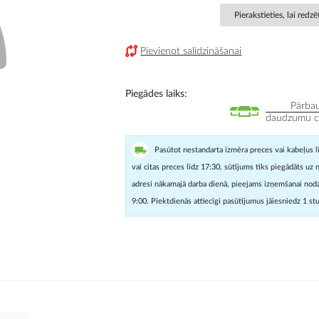
Pierakstieties, lai redz
Pievienot salīdzināšanai
Piegādes laiks
Pārbau
daudzumu cit
Pasūtot nestandarta izmēra preces vai kabeļus l
vai citas preces līdz 17:30, sūtījums tiks piegādāts uz 
adresi nākamajā darba dienā, pieejams izņemšanai noda
9:00. Piektdienās attiecīgi pasūtījumus jāiesniedz 1 st