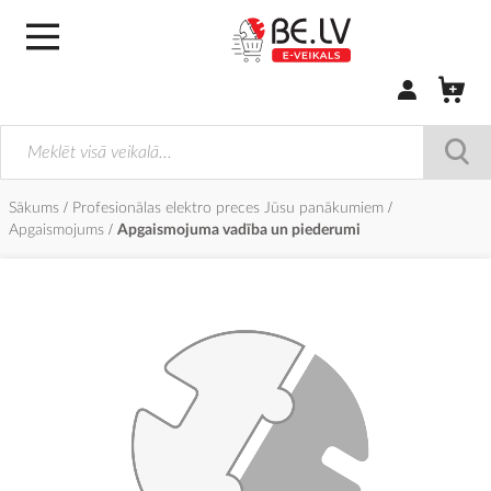
Pierakstīties/
Sākums
Profesionālas elektro preces Jūsu panākumiem
Apgaismojums
Apgaismojuma vadība un piederumi
Iet
uz
galerijas
beigām