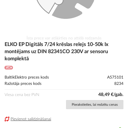
Iet
Īsta prece var atšķirties no attēlā redzamās
uz
ELKO EP Digitāls 7/24 krēslas relejs 10-50k lx
galerijas
montējams uz DIN 82341CO 230V ar sensoru
sākumu
komplektā
BaltikElektro preces kods
A575101
Ražotāja preces kods
8234
48,49 €/gab.
Viesa cena bez PVN
Pierakstieties, lai redzētu cenas
Pievienot salīdzināšanai