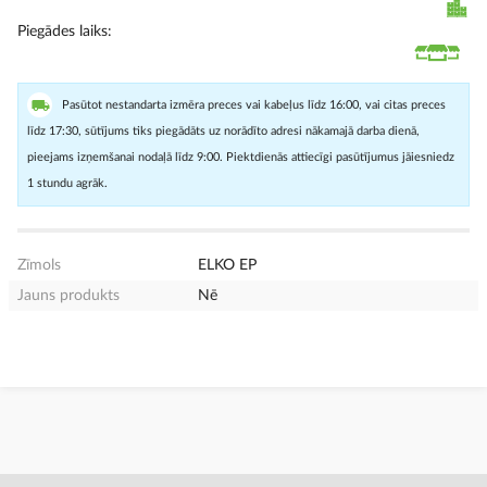
Piegādes laiks
Pasūtot nestandarta izmēra preces vai kabeļus līdz 16:00, vai citas preces
līdz 17:30, sūtījums tiks piegādāts uz norādīto adresi nākamajā darba dienā,
pieejams izņemšanai nodaļā līdz 9:00. Piektdienās attiecīgi pasūtījumus jāiesniedz
1 stundu agrāk.
Zīmols
ELKO EP
Jauns produkts
Nē