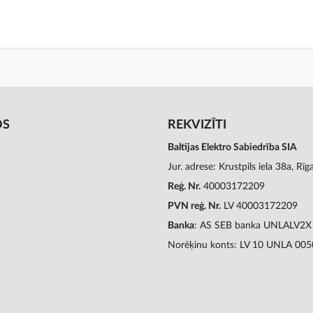
OS
REKVIZĪTI
Baltijas Elektro Sabiedrība SIA
Jur. adrese: Krustpils iela 38a, Rī
Reģ. Nr.
40003172209
PVN reģ. Nr.
LV 40003172209
Banka
: AS SEB banka UNLALV2X
Norēķinu konts: LV 10 UNLA 00