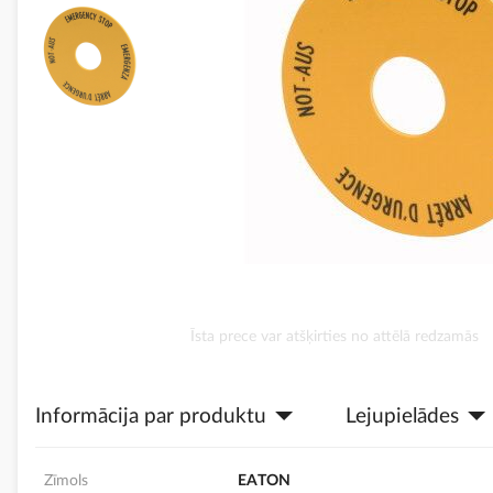
Iet
Īsta prece var atšķirties no attēlā redzamās
uz
galerijas
sākumu
Informācija par produktu
Lejupielādes
Zīmols
EATON