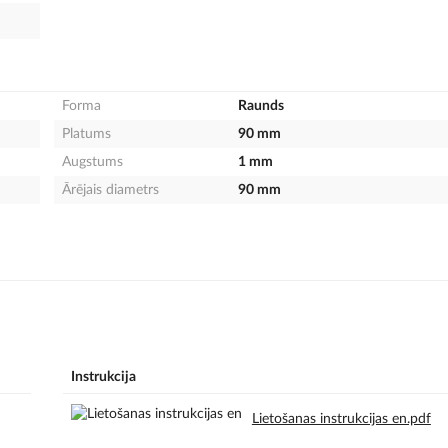
Forma
Raunds
Platums
90 mm
Augstums
1 mm
Ārējais diametrs
90 mm
Instrukcija
Lietošanas instrukcijas en.pdf