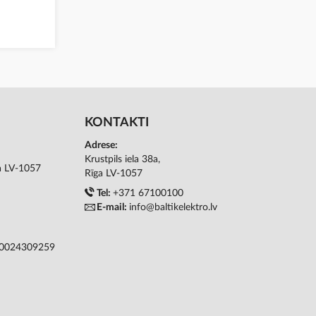
KONTAKTI
Adrese:
Krustpils iela 38a,
ga LV-1057
Rīga LV-1057
Tel:
+371 67100100
E-mail:
info@baltikelektro.lv
50024309259