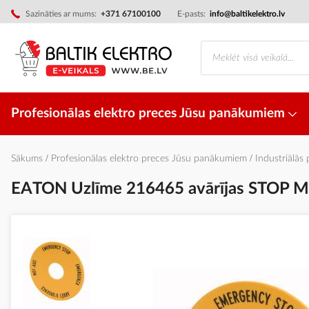
Skip
Sazināties ar mums:
+371 67100100
E-pasts:
info@baltikelektro.lv
to
Content
Profesionālas elektro preces Jūsu panākumiem
Sākums
Profesionālas elektro preces Jūsu panākumiem
Industriālās
EATON Uzlīme 216465 avārījas STOP 
Iet
uz
galerijas
beigām