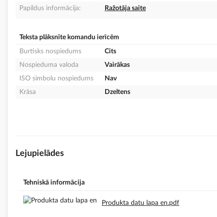
Papildus informācija:
Ražotāja saite
Teksta plāksnīte komandu ierīcēm
Burtisks nospiedums
Cits
Nospieduma valoda
Vairākas
ISO simbolu nospiedums
Nav
Krāsa
Dzeltens
Lejupielādes
Tehniskā informācija
Produkta datu lapa en.pdf