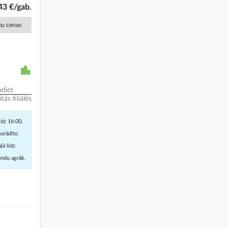
43 €/gab.
ētu cenas
diet
ās filiālēs
īdz 16:00,
norādīto
ļā līdz
undu agrāk.