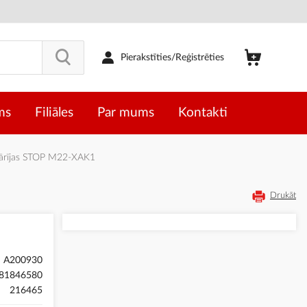
Pierakstīties/Reģistrēties
ms
Filiāles
Par mums
Kontakti
ārījas STOP M22-XAK1
Drukāt
A200930
81846580
216465