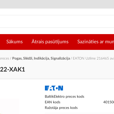
Sākums
Ātrais pasūtījums
Sazināties ar mu
 preces
Pogas, Slēdži, Indikācija, Signalizācija
EATON Uzlīme 216465 av
M22-XAK1
BaltikElektro preces kods
EAN kods
40150
Ražotāja preces kods