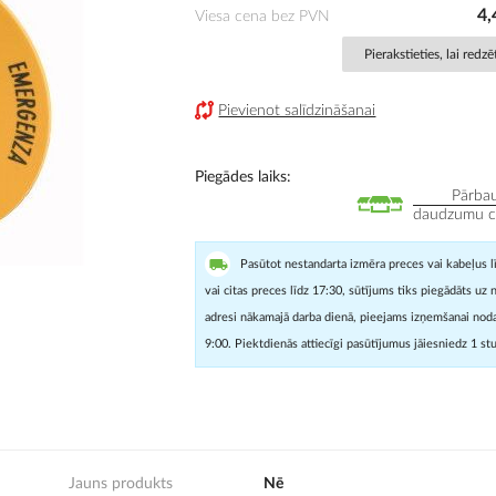
4,
Viesa cena bez PVN
Pierakstieties, lai redz
Pievienot salīdzināšanai
Piegādes laiks
Pārbau
daudzumu cit
Pasūtot nestandarta izmēra preces vai kabeļus l
vai citas preces līdz 17:30, sūtījums tiks piegādāts uz 
adresi nākamajā darba dienā, pieejams izņemšanai noda
9:00. Piektdienās attiecīgi pasūtījumus jāiesniedz 1 st
Jauns produkts
Nē