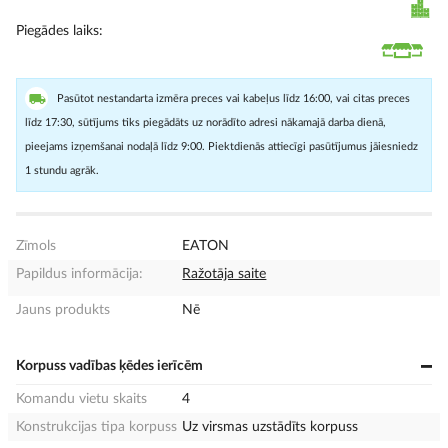
Piegādes laiks
Pasūtot nestandarta izmēra preces vai kabeļus līdz 16:00, vai citas preces
līdz 17:30, sūtījums tiks piegādāts uz norādīto adresi nākamajā darba dienā,
pieejams izņemšanai nodaļā līdz 9:00. Piektdienās attiecīgi pasūtījumus jāiesniedz
1 stundu agrāk.
Zīmols
EATON
Papildus informācija:
Ražotāja saite
Jauns produkts
Nē
Korpuss vadības ķēdes ierīcēm
Komandu vietu skaits
4
Konstrukcijas tipa korpuss
Uz virsmas uzstādīts korpuss