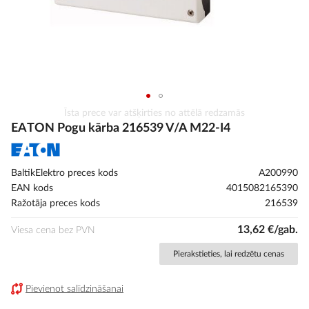
Iet
Īsta prece var atšķirties no attēlā redzamās
uz
EATON Pogu kārba 216539 V/A M22-I4
galerijas
sākumu
BaltikElektro preces kods
A200990
EAN kods
4015082165390
Ražotāja preces kods
216539
13,62 €/gab.
Viesa cena bez PVN
Pierakstieties, lai redzētu cenas
Pievienot salīdzināšanai