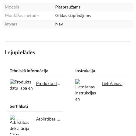
Modelis
Piespraužams
Montāžas metode
Grīdas stiprinājums
Ietvars
Nav
Lejupielādes
Tehniskā informācija
Instrukcija
Produkta datu lapa en.pdf
Lietošanas instrukcijas en.pdf
Sertifikāti
Atbilstības deklarācija CE en.pdf