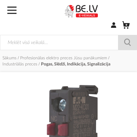
Pierakstīties/
Sākums
Profesionālas elektro preces Jūsu panākumiem
Industriālās preces
Pogas, Slēdži, Indikācija, Signalizācija
Iet
uz
galerijas
beigām