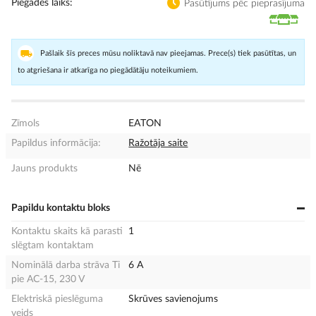
Piegādes laiks
Pasūtījums pēc pieprasījuma
Pašlaik šīs preces mūsu noliktavā nav pieejamas. Prece(s) tiek pasūtītas, un
to atgriešana ir atkarīga no piegādātāju noteikumiem.
Zīmols
EATON
Papildus informācija:
Ražotāja saite
Jauns produkts
Nē
Papildu kontaktu bloks
Kontaktu skaits kā parasti
1
slēgtam kontaktam
Nominālā darba strāva Ti
6 A
pie AC-15, 230 V
Elektriskā pieslēguma
Skrūves savienojums
veids