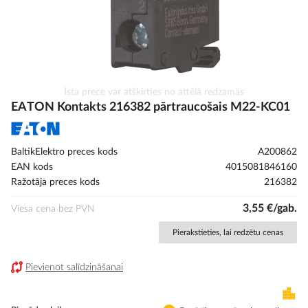
Iet
Īsta prece var atšķirties no attēlā redzamās
uz
EATON Kontakts 216382 pārtraucošais M22-KC01
galerijas
sākumu
BaltikElektro preces kods
A200862
EAN kods
4015081846160
Ražotāja preces kods
216382
3,55 €/gab.
Viesa cena bez PVN
Pierakstieties, lai redzētu cenas
Pievienot salīdzināšanai